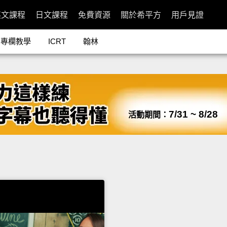
英文課程
日文課程
免費資源
關於希平方
用戶見證
專欄教學
ICRT
翰林
7/31 ~ 8/28
活動期間：