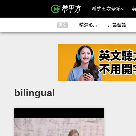
希式五次全系列
精選影片
片語俚語
英文
bilingual