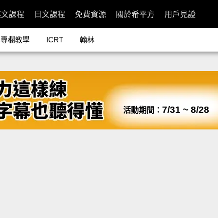
英文課程
日文課程
免費資源
關於希平方
用戶見證
專欄教學
ICRT
翰林
7/31 ~ 8/28
活動期間：