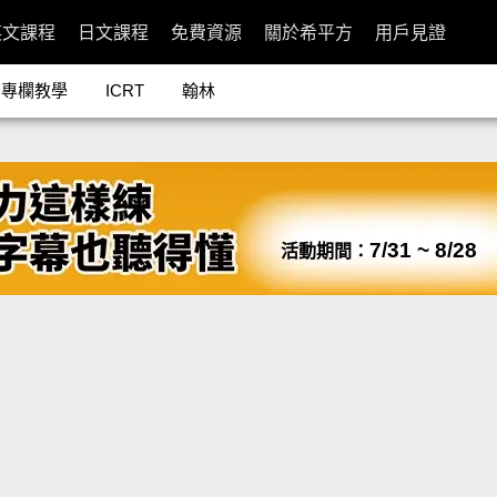
英文課程
日文課程
免費資源
關於希平方
用戶見證
專欄教學
ICRT
翰林
7/31 ~ 8/28
活動期間：