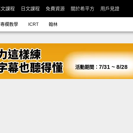
英文課程
日文課程
免費資源
關於希平方
用戶見證
專欄教學
ICRT
翰林
7/31 ~ 8/28
活動期間：