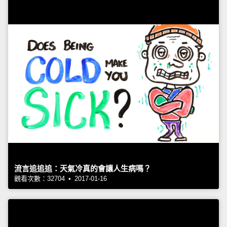
流言追追追：天氣冷真的會讓人生病嗎？
觀看次數：32704 • 2017-01-16