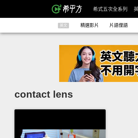
希式五次全系列
精選影片
片語俚語
英文
contact lens