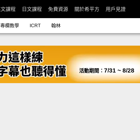
英文課程
日文課程
免費資源
關於希平方
用戶見證
專欄教學
ICRT
翰林
7/31 ~ 8/28
活動期間：