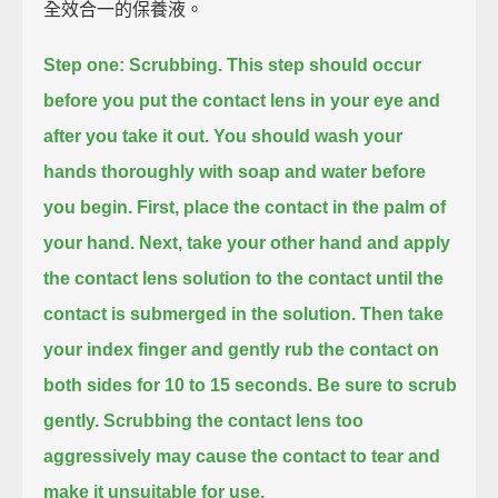
全效合一的保養液。
Step one: Scrubbing.
This step should occur
before you put the contact lens in your eye and
after you take it out.
You should wash your
hands thoroughly with soap and water before
you begin.
First, place the contact in the palm of
your hand.
Next, take your other hand and apply
the contact lens solution to the contact
until the
contact is submerged in the solution.
Then take
your index finger and gently rub the contact on
both sides for 10 to 15 seconds.
Be sure to scrub
gently.
Scrubbing the contact lens too
aggressively may cause the contact to tear and
make it unsuitable for use.