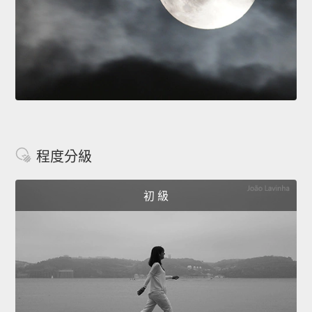
程度分級
初 級