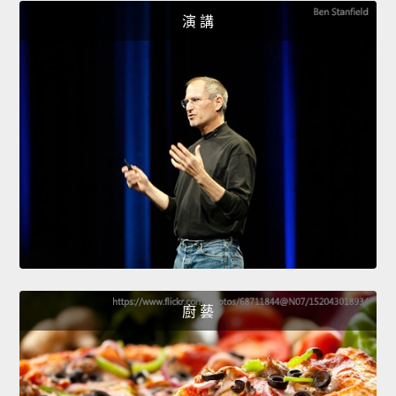
演 講
廚 藝