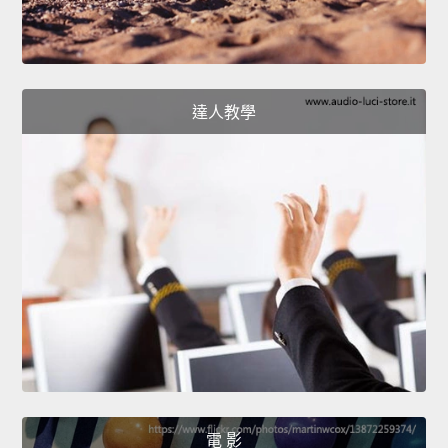
達人教學
電 影