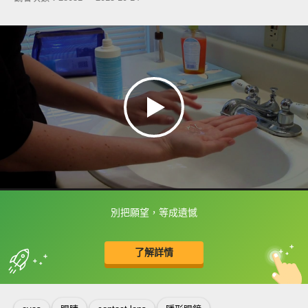
別把願望，等成遺憾
框選或點兩下字幕可以直接查字典喔！
了解詳情
英
中
收錄佳句
功能升級