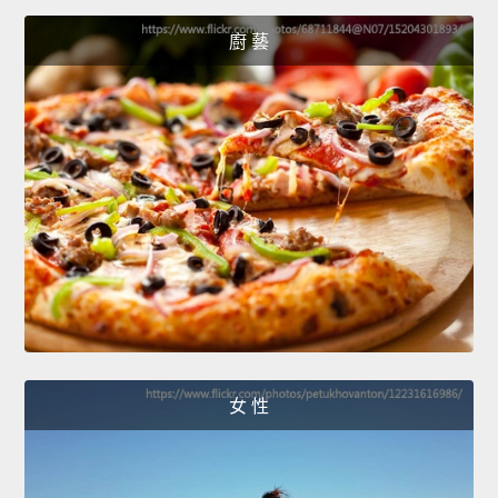
廚 藝
女 性