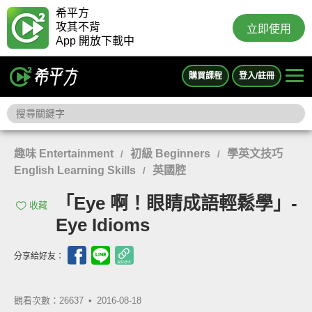
希平方
攻其不背
立即使用
App 開放下載中
購買課程
登入/註冊
趣味 Entertainment
初級 Beginners
學英文技巧
/
/
English Learning Skills
英國腔
/
「Eye 啊！眼睛成語輕鬆學」-
收藏
Eye Idioms
分享給好友：
觀看次數：26637 •
2016-08-18