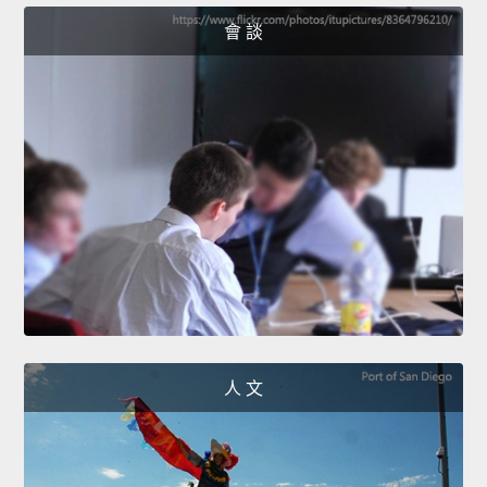
會 談
人 文