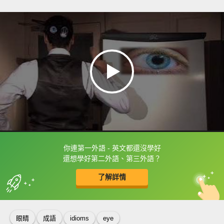
你連第一外語 - 英文都還沒學好
框選或點兩下字幕可以直接查字典喔！
還想學好第二外語、第三外語？
了解詳情
英
中
收錄佳句
功能升級
眼睛
成語
idioms
eye