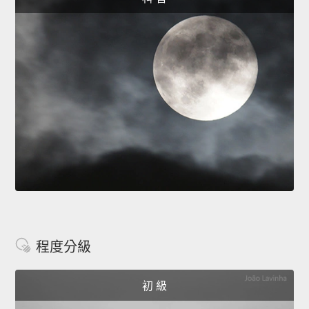
程度分級
初 級