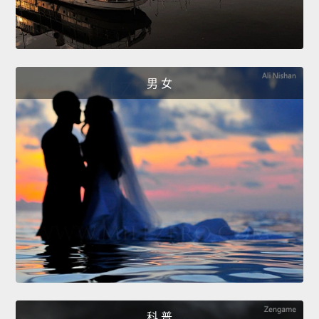
男 女
科 普