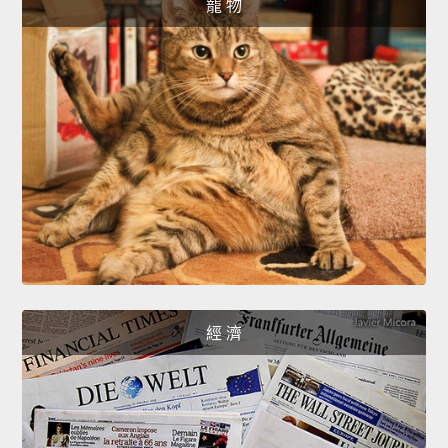
寵 物
經 濟