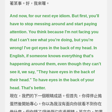
著某事。好，我來囉。
And now, for our next eye idiom.
But first, you'll
have to stop messing around and start paying
attention.
You think because I'm not facing you
that I can't see what you're doing,
but you're
wrong!
I've got eyes in the back of my head.
In
English, if someone knows everything that's
happening around them,
even though they can't
see it,
we say, "They have eyes in the back of
their head."
To have eyes in the back of your
head.
That's better.
現在，我們的下一個眼睛成語。但首先，你得停止搗
蛋然後開始專心。你以為我沒有面向你就看不到你在
做什麼，但你錯了!我後腦勺有長眼睛。英文中，如果