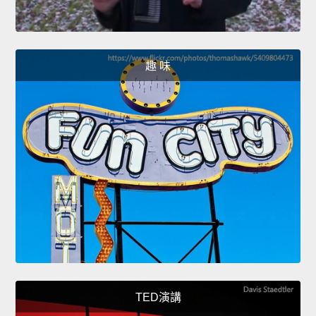
趣 味
TED演講