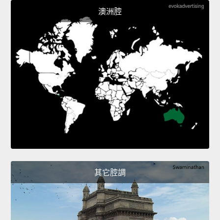
澳洲腔
其它腔調