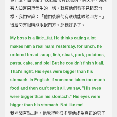
有人知道周遭發生的一切，就算他們看不見情況也一
樣，我們會說：「他們後腦勺有眼睛能眼觀四方。」
後腦勺有眼睛能眼觀四方。那樣好多了。
My boss is a little...fat.
He thinks eating a lot
makes him a real man!
Yesterday, for lunch,
he
ordered bread, soup, fish, steak, pork, potatoes,
pasta, cake, and pie!
But he couldn't finish it all.
That's right.
His eyes were bigger than his
stomach.
In English, if someone takes too much
food and then can't eat it all,
we say, "His eyes
were bigger than his stomach."
His eyes were
bigger than his stomach.
Not like me!
我老闆有點...胖。他覺得吃很多讓他成為真正的男子