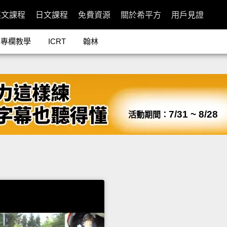
英文課程
日文課程
免費資源
關於希平方
用戶見證
專欄教學
ICRT
翰林
7/31 ~ 8/28
活動期間：