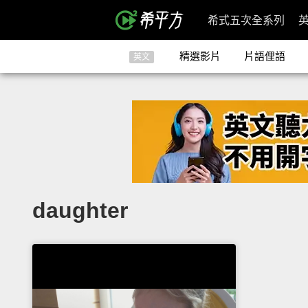
希式五次全系列
精選影片
片語俚語
英文
daughter