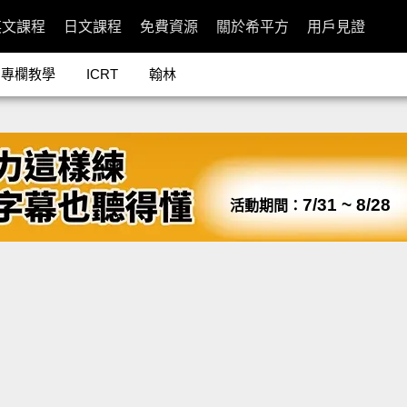
英文課程
日文課程
免費資源
關於希平方
用戶見證
專欄教學
ICRT
翰林
7/31 ~ 8/28
活動期間：