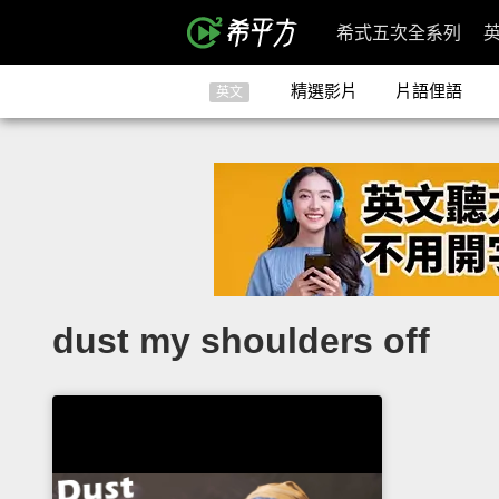
希式五次全系列
精選影片
片語俚語
英文
dust my shoulders off