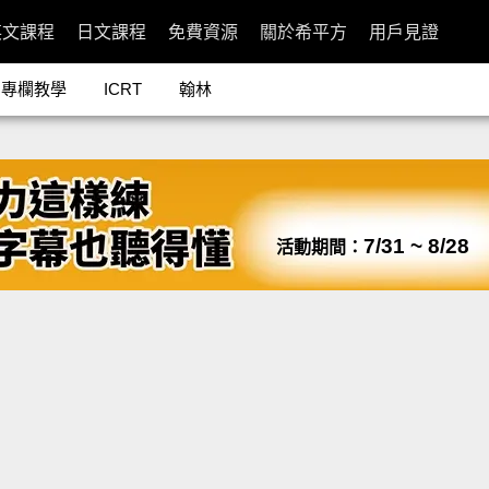
英文課程
日文課程
免費資源
關於希平方
用戶見證
專欄教學
ICRT
翰林
7/31 ~ 8/28
活動期間：