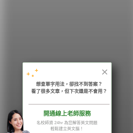
希平方
學英文的新希望
HOPE English 希平方學英文
×
想查單字用法，卻找不到答案？
加入我們 / 追蹤：
看了很多文章，但下次還是不會用？
開通線上老師服務
電話：02-2727-1778
( 週一至週五 9:00-12:00、13:30-18:00，國定假日除外 )
E-mail：service@hopenglish.com
名校師資 24hr 為您解答英文問題
統編：24746401
輕鬆建立英文腦！