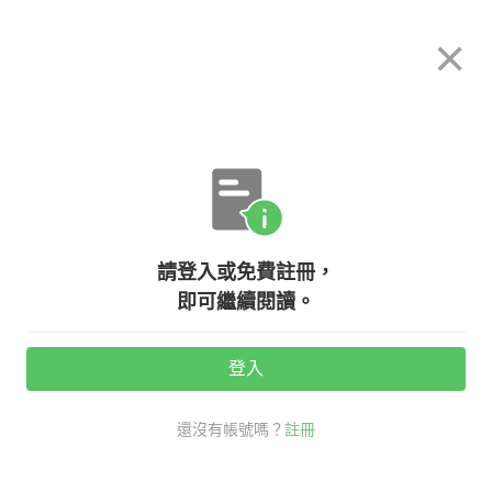
希平方
×
攻其不背
立即使用
App 開放下載中
購買課程
登入/註冊
英文專欄教學
請登入或免費註冊，
【聽歌學英文】張靚穎－－Dust My
即可繼續閱讀。
Shoulders Off
登入
活動期間：
7/31 ~ 8/28
還沒有帳號嗎？
註冊
聽歌學英文
時事英文
dust my shoulders off