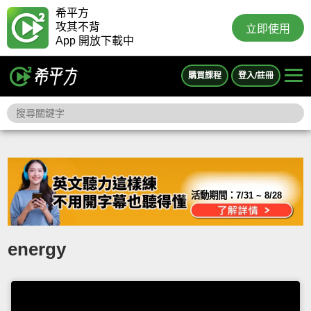
希平方
攻其不背
立即使用
App 開放下載中
購買課程
登入/註冊
活動期間：
7/31 ~ 8/28
energy