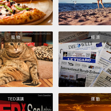
寵 物
經 濟
TED演講
運 動