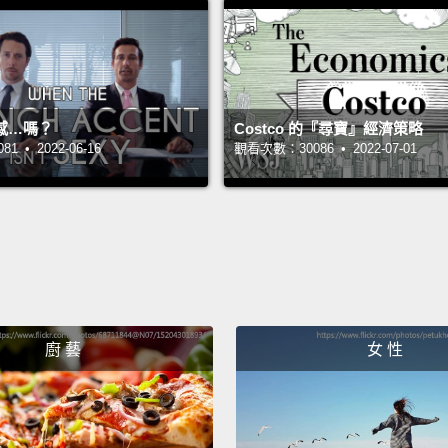
的一切
量交付
全更快
感…嗎？
Costco 的『尋寶』經濟策略
Are yo
 • 2022-06-16
觀看次數：30086 • 2022-07-01
你準備
廚 藝
女 性