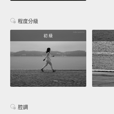
程度分級
初 級
腔調