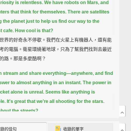
iosity is relentless.
We have robots on Mars,
and
ers that think for themselves.
There are satellites
g the planet just to help us find our way to the
t cafe.
How cool is that?
世界的好奇永不停歇。我們在火星上有機器人，還有能
考的電腦。衛星環繞著地球，只為了幫我們找到去最近
的路。那是多麼酷啊？
n stream and share everything—anywhere,
and find
swer to almost anything in an instant.
The power in
cket alone is unreal.
Seems like anything is
le.
It's great that we're all shooting for the stars.
bout the streets?
夠串流分享一切－－無論身在何處，並在彈指間找出幾
收錄的佳句
收錄的單字
事的解答。僅僅我們口袋裡的力量就超乎想像了。似乎