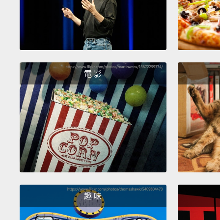
電 影
趣 味