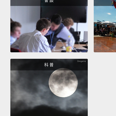
會 談
科 普