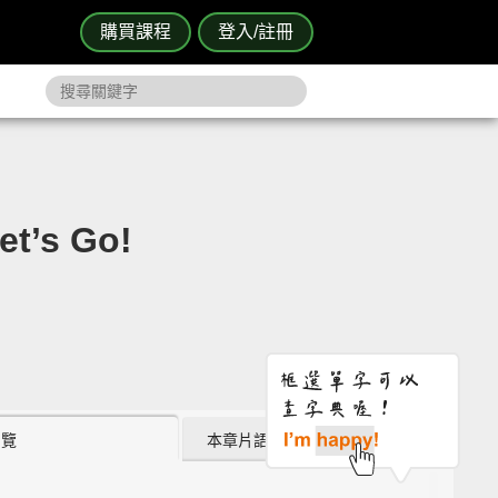
購買課程
登入/註冊
t’s Go!
瀏覽
本章片語 (0)