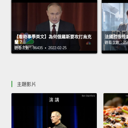
【看時事學英文】為何俄羅斯要攻打烏克
法國腔很性
蘭？
觀看次數：25081
觀看次數：36435 • 2022-02-25
主題影片
演 講