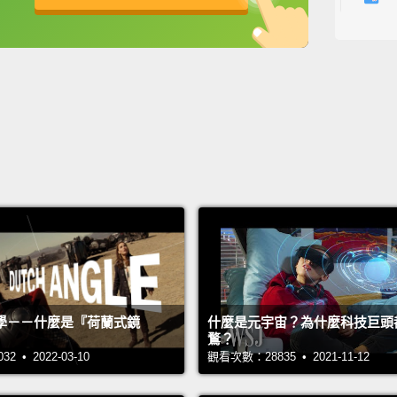
一切都
英
中
免費功能
功能升級
呢？
Seems 
matter
right i
我們好
態就是
在等什
We're 
with a 
學－－什麼是『荷蘭式鏡
什麼是元宇宙？為什麼科技巨頭
we're 
鶩？
 • 2022-03-10
觀看次數：28835 • 2021-11-12
everyo
我們是