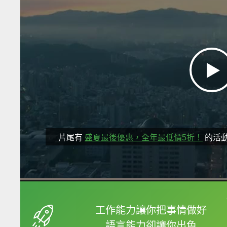
片尾有
盛夏最後優惠，全年最低價5折！
的活
框選或點兩下字幕可以
工作能力讓你把事情做好
語言能力卻讓你出色