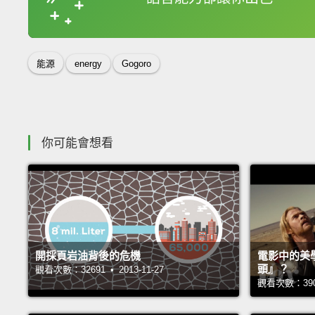
收錄佳句
能源
energy
Gogoro
你可能會想看
開採頁岩油背後的危機
電影中的美
頭』？
觀看次數：32691 • 2013-11-27
觀看次數：39032