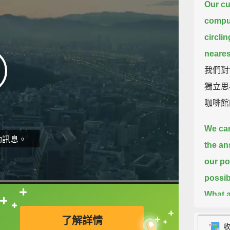
Our cur
comput
circlin
neares
我們對
獨立思
咖啡館
We ca
動訊息。
the an
our po
possib
What a
直接查字典喔！
我們能
了解詳情
乎任何