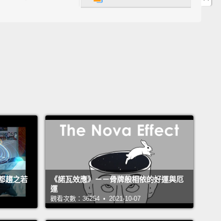
有無限可能。我們都有遠大的夢想，那很好。那麼街道
we're still missing the mark down here, where it
s most.
Is this as smart as it gets?
Better...might be
n front of us.
So what are we waiting for?
像還忽略掉了這裡意義最重大的目標。難道最理想的狀
這樣了嗎？更美好的一切...可能就在我們眼前。那我們
麼呢？
innovators, inventors, designers, and dreamers,
relentless passion for better.
We're Gogoro.
And
都趨之若
《諾瓦效應》－－骨牌般相依的好運與厄
rethinking energy by putting power in the hands of
運
觀看次數：36254 • 2021-10-07
ne.
So together, we're all moving forward faster.
創新者、發明家、設計師，還有夢想家，對追求更美好