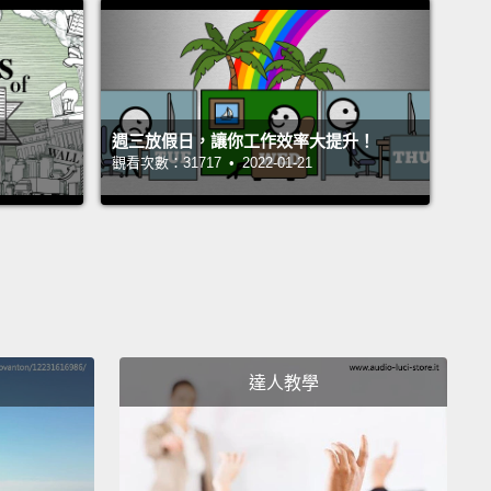
有著永不熄滅的熱情。我們是 Gogoro。我們藉由將力
到每個人手中來重新思考能源的定義。同心合力，我們
速地向前邁進。
週三放假日，讓你工作效率大提升！
u ready?
Let's go!
觀看次數：31717 • 2022-01-21
好了嗎？出發吧!
達人教學