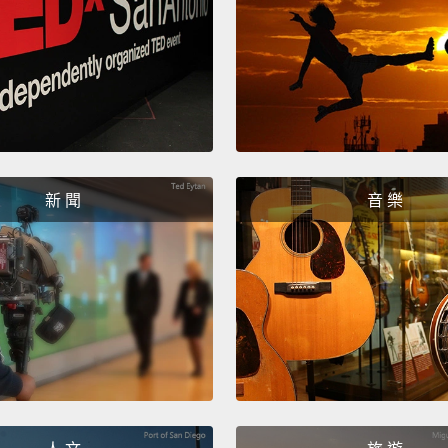
新 聞
音 樂