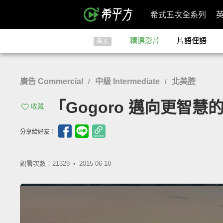
希式五次全系列
精選影片
片語俚語
英文
廣告 Commercial
中級 Intermediate
北美腔
/
/
「Gogoro 邁向更智慧的未來」
收藏
分享給好友：
觀看次數：21329 •
2015-06-18