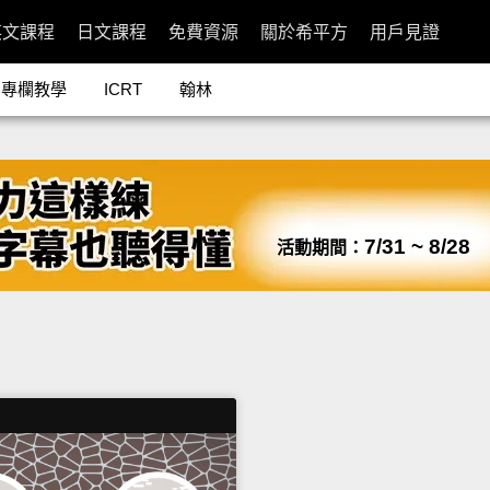
英文課程
日文課程
免費資源
關於希平方
用戶見證
專欄教學
ICRT
翰林
7/31 ~ 8/28
活動期間：