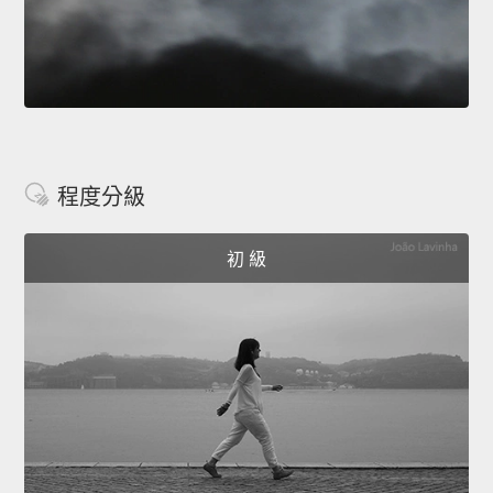
程度分級
初 級