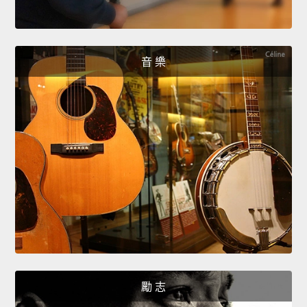
音 樂
勵 志