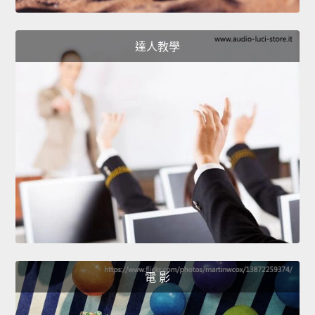
達人教學
電 影