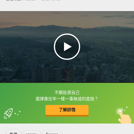
不願投資自己
框選或點兩下字幕可以直接查字典喔！
選擇像往年一樣一事無成的度過？
了解詳情
英
中
收錄佳句
功能升級