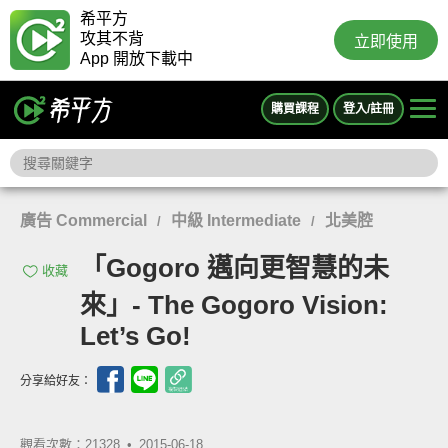
希平方
攻其不背
立即使用
App 開放下載中
購買課程
登入/註冊
廣告 Commercial
中級 Intermediate
北美腔
/
/
「Gogoro 邁向更智慧的未
收藏
來」- The Gogoro Vision:
Let’s Go!
分享給好友：
觀看次數：21328 •
2015-06-18