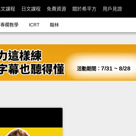
英文課程
日文課程
免費資源
關於希平方
用戶見證
專欄教學
ICRT
翰林
7/31 ~ 8/28
活動期間：