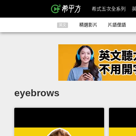
希式五次全系列
精選影片
片語俚語
英文
eyebrows