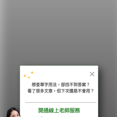
希平方
學英文的新希望
HOPE English 希平方學英文
×
想查單字用法，卻找不到答案？
加入我們 / 追蹤：
看了很多文章，但下次還是不會用？
開通線上老師服務
電話：02-2727-1778
( 週一至週五 9:00-12:00、13:30-18:00，國定假日除外 )
E-mail：service@hopenglish.com