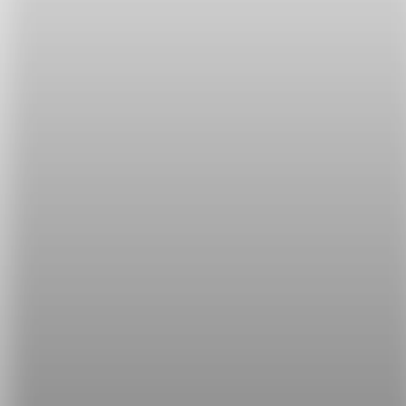
一樣。
除此之外，眉毛也是臉部表情的最佳利器，皺眉、挑
眉都能展現出情緒。下次修整眉毛時，可別忘了它的
貢獻喔！
影片來源：
Head Squeeze