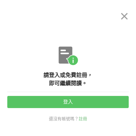
希平方
×
攻其不背
立即使用
App 開放下載中
購買課程
登入/註冊
英文專欄教學
請登入或免費註冊，
我們為什麼要有眉毛？眉毛英文怎麼
即可繼續閱讀。
說？
登入
活動期間：
7/31 ~ 8/28
還沒有帳號嗎？
註冊
eyebrows
生活英文
看英文學新知