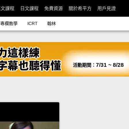
英文課程
日文課程
免費資源
關於希平方
用戶見證
專欄教學
ICRT
翰林
7/31 ~ 8/28
活動期間：