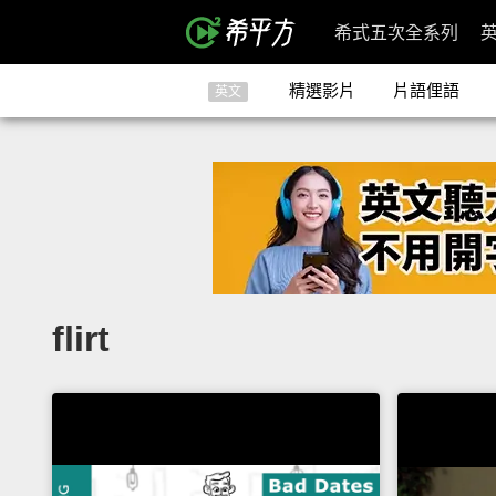
希式五次全系列
精選影片
片語俚語
英文
flirt