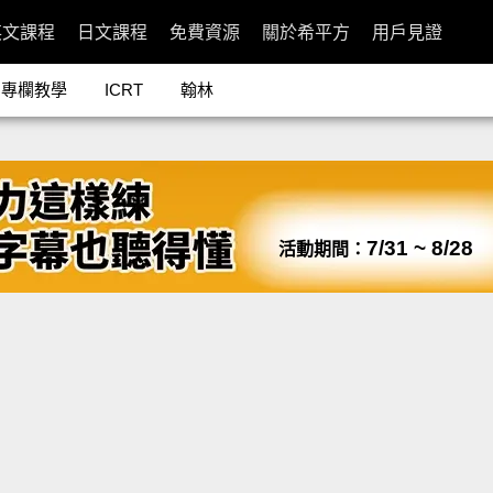
英文課程
日文課程
免費資源
關於希平方
用戶見證
專欄教學
ICRT
翰林
7/31 ~ 8/28
活動期間：