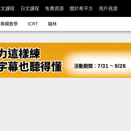
英文課程
日文課程
免費資源
關於希平方
用戶見證
專欄教學
ICRT
翰林
7/31 ~ 8/28
活動期間：