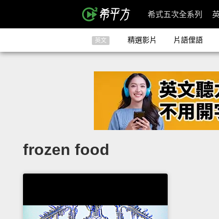
希式五次全系列
精選影片
片語俚語
英文
frozen food