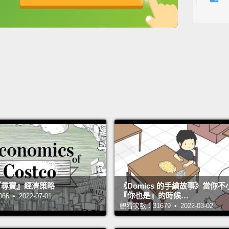
means 
英
中
免費功能
功能升級
and fu
why fo
on the
task, 
freezi
cold p
years.
artific
重要的
得比較
 的『尋寶』經濟策略
《Domics 的手繪故事》當你
細菌以
『你也是』的時候…
 • 2022-07-01
觀看次數：31679 • 2022-03-02
在冷凍
是一項