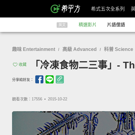
希式五次全系列
精選影片
片語俚語
英文
趣味 Entertainment
高級 Advanced
科普 Science
/
/
「冷凍食物二三事」- The St
收藏
分享給好友：
觀看次數：17556 •
2015-10-22