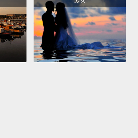
男 女
obably even have your own freezer,
a marvelous
 cold enough to quick-freeze almost any food you
t.
In other words, the North Pole—in your kitchen.
好甚至有自己的冷凍庫，一個冷到可以快速結凍幾乎你
的任何食物的神奇設備。換句話說就是，北極－－在你
裡。