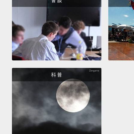
會 談
科 普