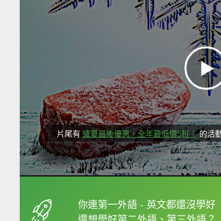
片尾有
盛夏最後優惠，全年最低價5折！
的活
框選或點兩下字幕可以
你連第一外語 - 英文都還沒學好
還想學好第二外語、第三外語？