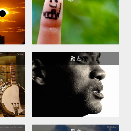
ed with clever marketing,
this allowed Birdseye to
rctic winter to the rest of the world
and to almost
-handedly jump-start the modern market for frozen
1913 至 1919 年間居住在加拿大極地的美國創業家，
dseye 他注意到當因紐特人在負四十度颳風的情況下去冰釣
勵 志
們的漁獲幾乎是馬上結凍。過一陣子被拿來煮時，魚嚐
新鮮。Birdseye 發現北極冷凍食物很好吃，因為它們快
並形成不會破壞細胞的較小冰晶。受到啟發，他開始研
速冷凍食物的方法，那冷凍方法是靠將一包包小包裹塞
到零下四十度的金屬板間。結合聰明的行銷，這讓
dseye 得以將北極的冬天帶到世界其它地方，且幾乎隻手開
代冷凍食物市場。