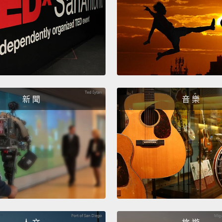
Combin
bring A
single
foods.
一位 
Bir
新 聞
音 樂
時，他
起來很
速結凍
發能快
進冷凍
Bir
啟了現