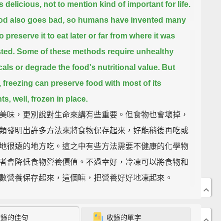
 delicious, not to mention kind of important for life.
od also goes bad,
so humans have invented many
 preserve it to eat later or far from where it was
ted.
Some of these methods require unhealthy
als or degrade the food's nutritional value.
But
y, freezing can preserve food with most of its
ts, well, frozen in place.
美味，更別說對生命來講有些重要。但食物也會壞掉，
類發明出許多方法來將食物保存起來，好能稍後再吃或
地很遠的地方吃。這之中有些方法需要不健康的化學物
者會降低食物營養價值。不過幸好，冷凍可以將食物和
數營養保存起來，這個嘛，把營養好好地凍起來。
portant part is that most chemical and biological
收錄的佳句
收錄的單字
ses run slower at lower temperatures,
which