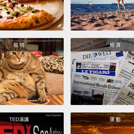
這樣做
晶。由
壁，而
的眼睛。
寵 物
經 濟
An Ame
the ni
people
condit
cooked 
the Ar
quickl
damage
TED演講
運 動
proces
packag