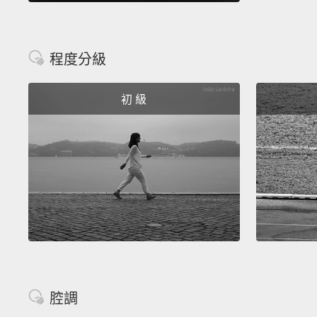
程度分級
初 級
腔調