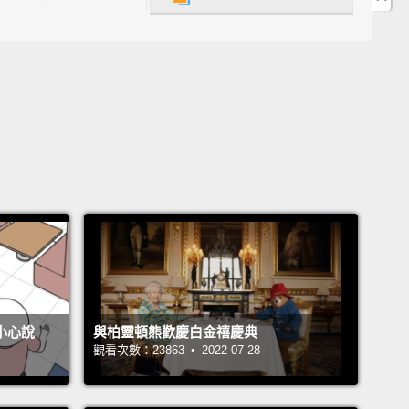
that if you cool food a lot,
enzymes and bacteria
ngi in the food get too cold to decompose it.
That's
od lasts longer in the freezer than in the fridge than
 counter.
Freezing, however, wasn't always an easy
especially before fridges were invented.
It's not that
ng food is a new idea—
I mean, people who live in
laces have done it by default for thousands of
But things got messy when we started creating
ial winter to freeze food in warmer climates.
部分是，大多數化學和生物過程在較低的溫度下會進行
慢，那就代表如果你將食物大幅冷卻，食物裡的酵素和
不小心說
與柏靈頓熊歡慶白金禧慶典
及真菌就會冷到沒辦法使食物腐壞。那就是為什麼食物
觀看次數：23863 • 2022-07-28
庫保存得比在冰箱和流理檯上久。然而，冷凍並不一直
簡單的任務，特別是在冰箱被發明出來前。不是說將食