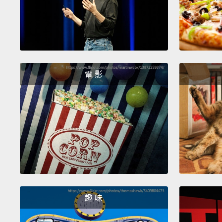
電 影
趣 味