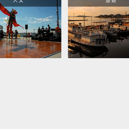
人 文
旅 遊
You pr
device
put in i
你搞不
放進去
家廚房