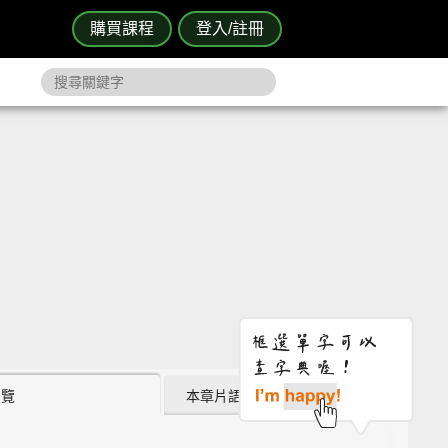
購買課程
登入/註冊
瀏覽
本章片語 (0)