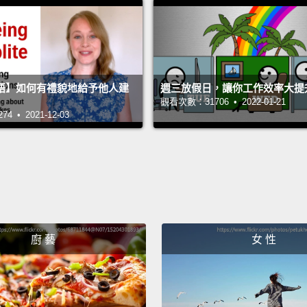
物冷凍
幾千年
打造人
語】如何有禮貌地給予他人建
週三放假日，讓你工作效率大提
Early f
觀看次數：31706 • 2022-01-21
 • 2021-12-03
while 
days t
time to
when i
holes 
thaws, 
廚 藝
女 性
eyes.
早期的
它們可