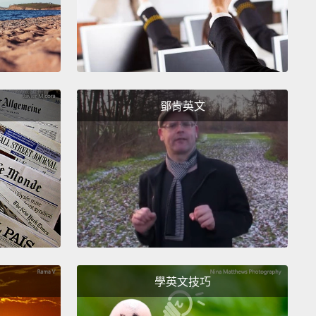
。速度緩慢的結凍過程讓細胞內的液體有時間結成大冰
於水在結凍時會膨脹，這些結晶的銳利邊緣會戳破細胞
當食物解凍時，那液體就會滲出來。噁!更噁心的？鳥類
確切地說，Clarence Birdseye。
鄧肯英文
rican entrepreneur who lived in Arctic Canada in
neteen-teens,
Birdseye noticed that when Inuit
 went ice fishing in minus-40 degree windy
ions,
their catch froze almost immediately.
When
later, the fish tasted fresh.
Birdseye realized that
ctic frozen foods were tasty
because they froze
y and formed smaller ice crystals that didn't
 the cells.
Inspired, he went on to develop a
學英文技巧
s to quickly freeze food
by pressing small
es between metal plates chilled to 40 below zero.