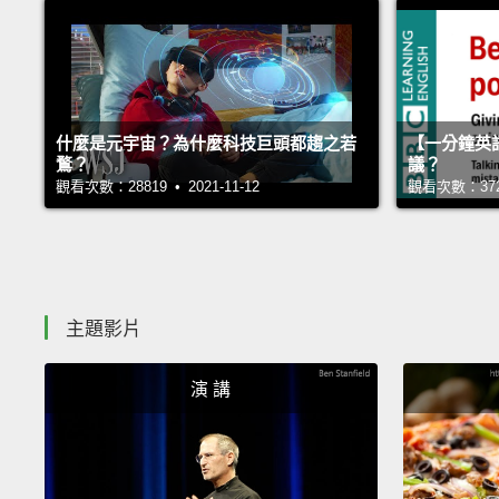
什麼是元宇宙？為什麼科技巨頭都趨之若
【一分鐘英
鶩？
議？
觀看次數：28819 • 2021-11-12
觀看次數：37274
主題影片
演 講