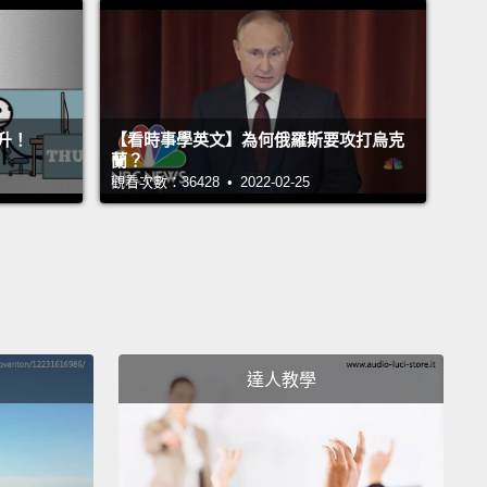
起來是個新點子－－我的意思是，住在寒冷地區的人們
來就只能這麼做。不過當我們開始在比較溫暖的氣候裡
造寒冬來冷凍食物時，事情就變得麻煩了。
升！
【看時事學英文】為何俄羅斯要攻打烏克
reezers were basically rooms full of salty ice,
which,
蘭？
觀看次數：36428 • 2022-02-25
they could freeze food, took many hours or even
o do so.
A slow freeze gives fluid within cells the
 stack up into big ice crystals.
Since water expands
t freezes,
the sharp edges of these crystals poke
through the walls of the cells,
and when the food
the fluid leaks out.
Gross!
Even grosser?
Birds'
達人教學
Clarence Birdseye, to be precise.
冷凍庫基本上是裝滿灑鹽冰塊的房間，那種房間，雖然
以冷凍食物，但卻要花上好幾個小時，甚至是好幾天來