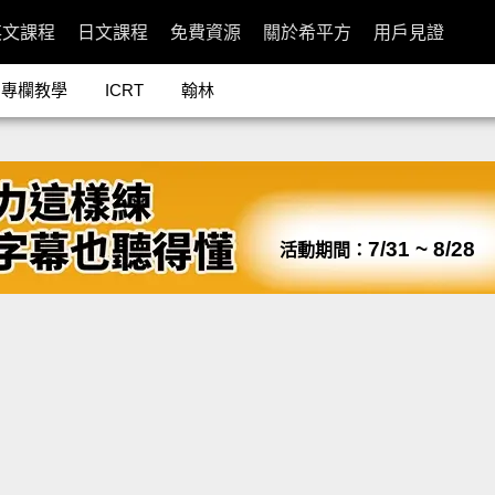
英文課程
日文課程
免費資源
關於希平方
用戶見證
專欄教學
ICRT
翰林
7/31 ~ 8/28
活動期間：