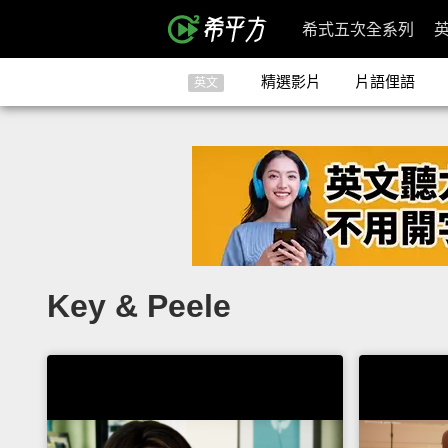
希式五次全系列
精選影片
片語俚語
英文
Key & Peele