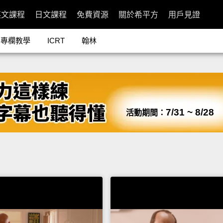
英文課程
日文課程
免費資源
關於希平方
用戶見證
專欄教學
ICRT
翰林
7/31 ~ 8/28
活動期間：