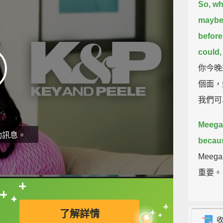
So, wh
maybe 
before
could,
你今晚
個面，
我們可
Meega
動訊息。
because
Mee
重要。
Okay.
直接查字典喔！
了解詳情
好。