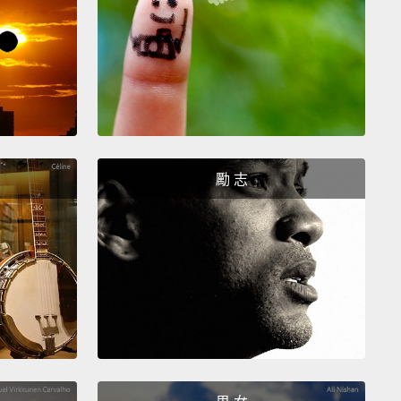
cool.
然。
ally, like, appreciate to know why.
如果你告訴我為什麼的話，我會感謝你。
um.
Okay, yeah, let's, like,...
You know, I think that
勵 志
kind of, like, a controlling person.
。好，對，我們來，就是...就是我覺得妳有一點，控制
強。
you. Thank you for that. That's nice. Thank you for
。謝謝你喔。很棒。謝謝你喔。
No problem.