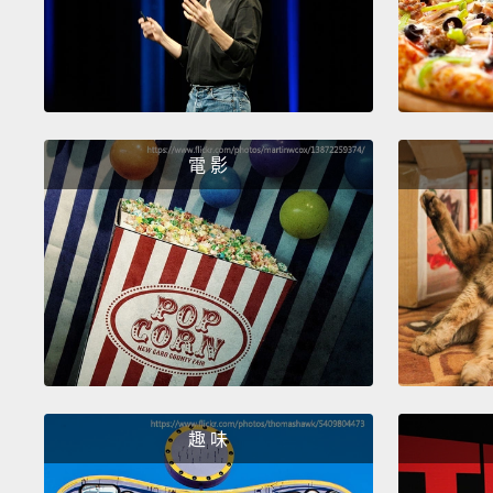
電 影
趣 味