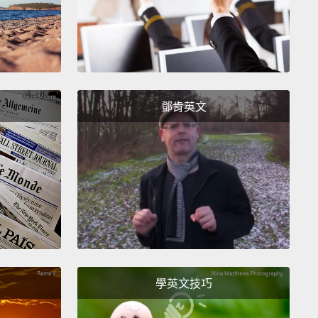
be a stranger.
要形同陌路。
鄧肯英文
ust...
Can I ask why?
就是...我可以問一下為什麼嗎？
？
like, whatevs. Like, I'm doing some work on myself
ke, trying to grow as a person, so...
學英文技巧
就隨意啦。我是想說要改進自己，試著要成長，所以...