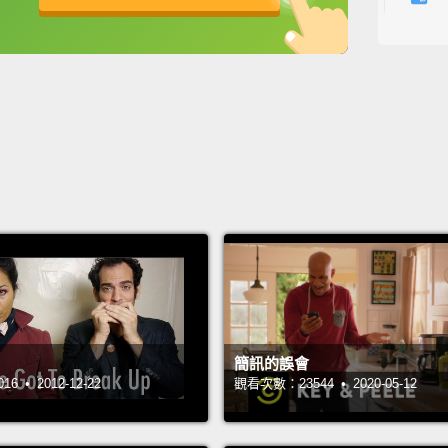
Um.
I 
英
中
免費功能
功能升級
about t
that n
嗯。我
知道這
Cool. L
酷。讚
Re—re
真－－
簡訊的誤會
Yeah.
 • 2012-12-22
觀看次數：23544 • 2020-05-12
對啊。