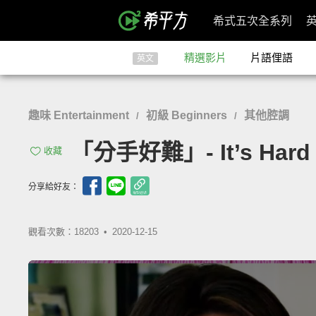
希式五次全系列
精選影片
片語俚語
英文
趣味 Entertainment
初級 Beginners
其他腔調
/
/
「分手好難」- It’s Hard t
收藏
分享給好友：
觀看次數：18203 •
2020-12-15