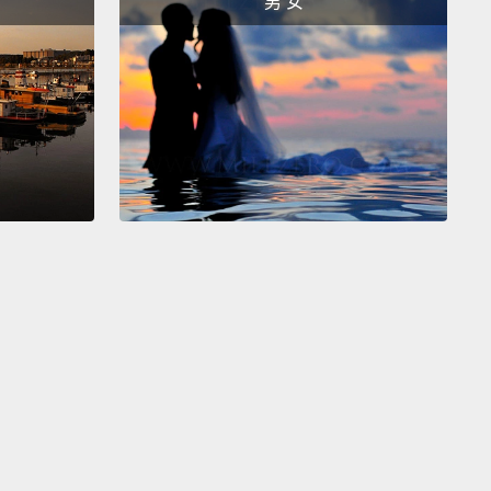
男 女
不客氣。
u know what your problem is, Andre?
道你自己的問題是什麼嗎，Andre？
ep tabs on people.
Every little thing somebody
you have to keep a tab of it.
制狂。別人做的一舉一動你都想要掌握。
 can't tell if you're angry or not.
我現在看不出來妳是不是在生氣。
.
Um. Totally not angry.
No, I'm excited. It's good.