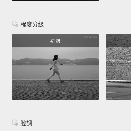
程度分級
初 級
腔調