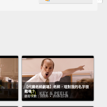
know this is sudden.
But, like, I've been thinking
his for a while.
And I know that this is something
eeds to happen.
I'm breaking up with you.
知道這很突然。但我已經想這件事情一陣子了。而我也
件事情非發生不可。我要跟妳分手。
ove it. Totally fine with that.
喔。完全沒問題。
ally?
真的嗎？
【代課老師劇場】老師，唸對我的名字很
難嗎？
觀看次數：33335 • 2018-11-28