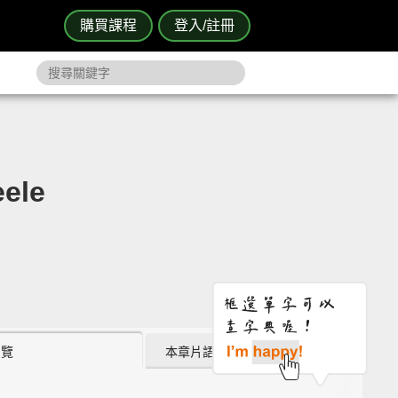
購買課程
登入/註冊
ele
瀏覽
本章片語 (2)