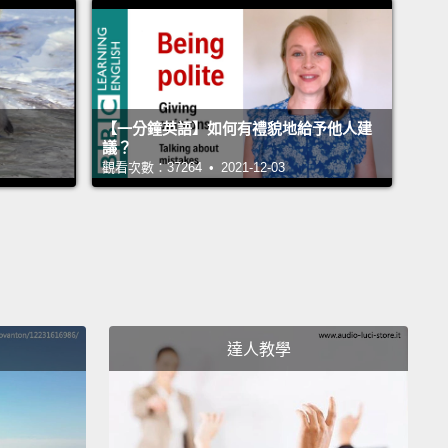
e I thought...
I was...was really worried that you're
be, like, mad.
以為...我...我很擔心妳會超生氣。
Oh my God. Are you kidding me?
No! Of course I'm
【一分鐘英語】如何有禮貌地給予他人建
議？
d.
People grow apart. It happens. It's, like, part of
觀看次數：37264 • 2021-12-03
 I'm totally fine.
Like, love it, love it, love it.
我的天哪。你在開玩笑嗎？不!我當然不會生氣呀。人都
。常有的事。這就是生命的一部份。沒有啦。我完全沒
讚、很讚、非常讚。
o...
Uh, you, you—um, you know, we had a good
達人教學
.所以...呃，妳、妳－－嗯，我們度過了很美好的一段時