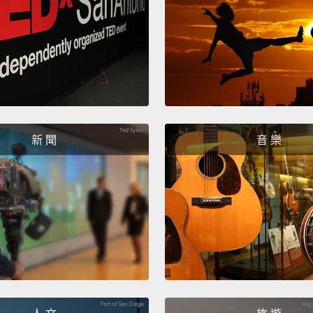
Cool, 
好，當
...I re
...
Yeah, 
新 聞
音 樂
you're 
好，嗯
慾比較
Thank 
that.
謝謝喔
Cool. 