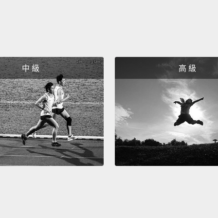
It's ju
deserv
我沒有
是你既
中 級
高 級
直說。
Right, 
當然、
Is that.
這樣..
No, no,
不、不