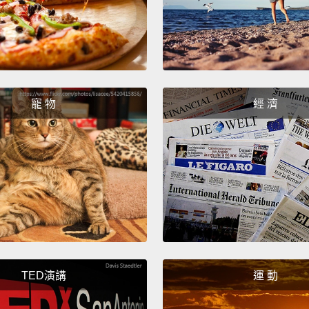
Yeah.
對。
Don't 
我們不
寵 物
經 濟
Can I j
我可以
Why?
為什麼
Yeah, 
and, li
TED演講
運 動
對呀，