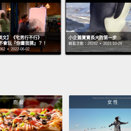
Becaus
gonna 
因為我
Mad?
英文】《宅男行不行》
小企鵝寶寶長大的第一步
n 超不會玩『你畫我猜』？！
觀看次數：28242 • 2021-10-29
not ma
 • 2022-06-02
life.
No.
生氣？
會分開
事。很
Um...
S
廚 藝
女 性
run.
嗯..
光。