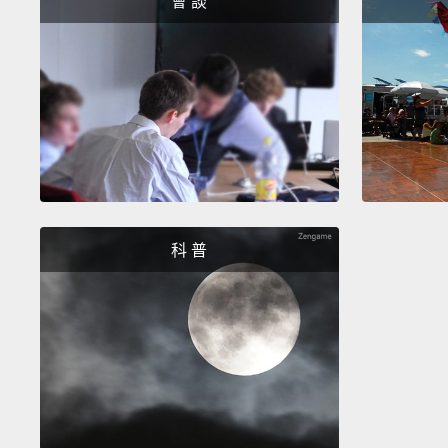
會 談
科 普