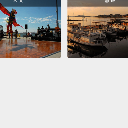
人 文
旅 遊
好喔。
So, yo
那你知
What?
什麼？
You ke
does, 
你是控
Wait, I
等等，
I'm not