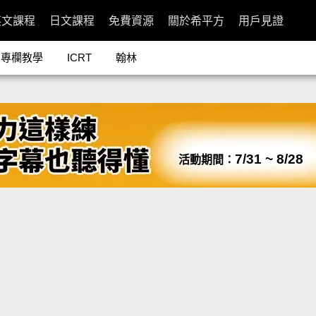
英文課程
日文課程
免費資源
關於希平方
用戶見證
專欄教學
ICRT
翰林
7/31 ~ 8/28
活動期間：