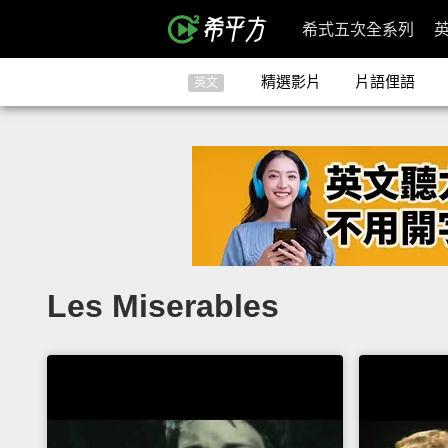
希式五次全系列
精選影片
片語俚語
英文
Les Miserables