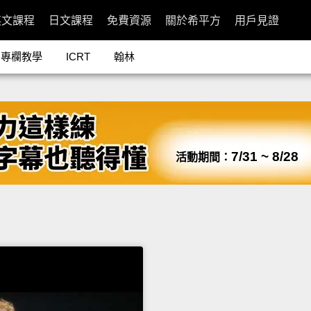
英文課程
日文課程
免費資源
關於希平方
用戶見證
專欄教學
ICRT
翰林
7/31 ~ 8/28
活動期間：