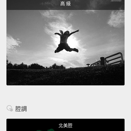
高 級
腔調
北美腔