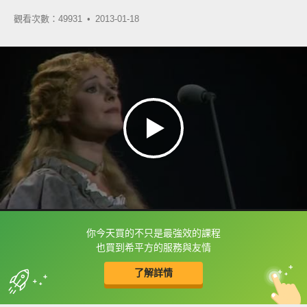
觀看次數：49931 •
2013-01-18
你今天買的不只是最強效的課程
框選或點兩下字幕可以直接查字典喔！
也買到希平方的服務與友情
了解詳情
英
中
收錄佳句
功能升級