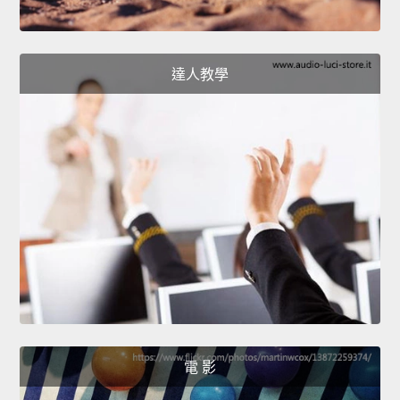
達人教學
電 影