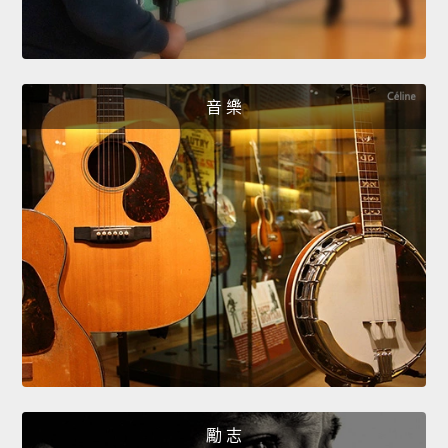
音 樂
勵 志