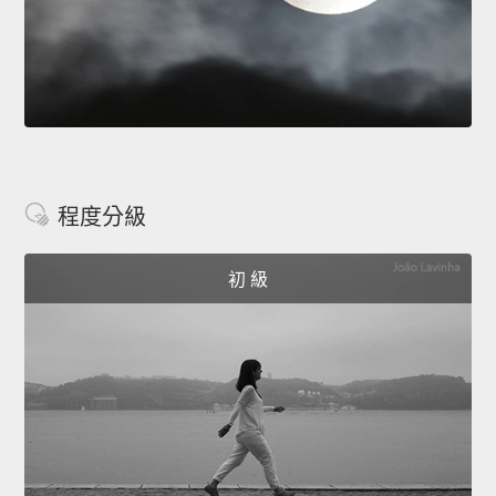
程度分級
初 級