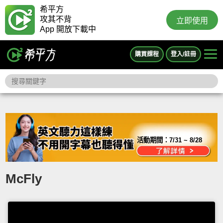
希平方
攻其不背
立即使用
App 開放下載中
購買課程
登入/註冊
活動期間：
7/31 ~ 8/28
McFly