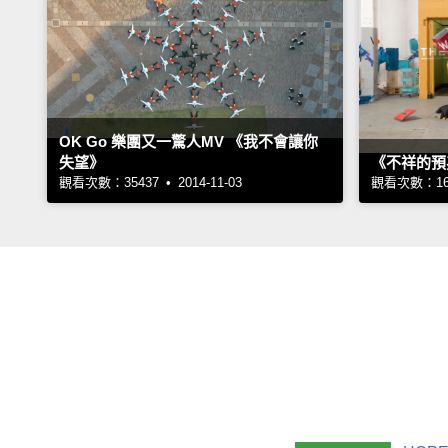
OK Go 樂團又一驚人MV 《我不會讓你
失望》
《不祥的預
觀看次數：35437 • 2014-11-03
觀看次數：1675