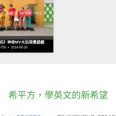
兆》神奇MV大玩視覺遊戲
6 • 2014-06-20
希平方
，
學英文的新希望