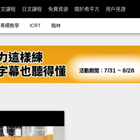
英文課程
日文課程
免費資源
關於希平方
用戶見證
專欄教學
ICRT
翰林
7/31 ~ 8/28
活動期間：