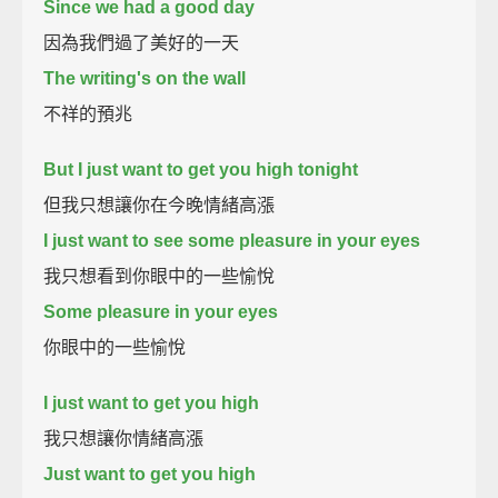
Since we had a good day
因為我們過了美好的一天
The writing's on the wall
不祥的預兆
But I just want to get you high tonight
但我只想讓你在今晚情緒高漲
I just want to see some pleasure in your eyes
我只想看到你眼中的一些愉悅
Some pleasure in your eyes
你眼中的一些愉悅
I just want to get you high
我只想讓你情緒高漲
Just want to get you high