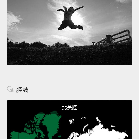
腔調
北美腔