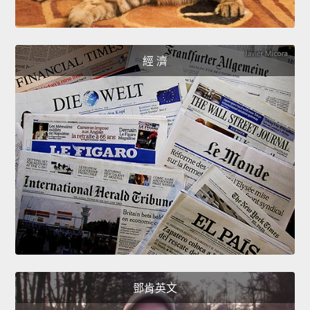
經 濟
鄧肯英文