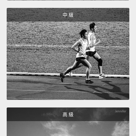
中 級
高 級