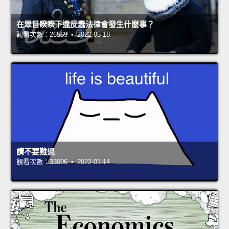
在眾目睽睽下違反蠢法律會發生什麼事？
觀看次數：26569 • 2022-05-18
請不要難過
觀看次數：33006 • 2022-01-14