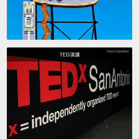
TED演講