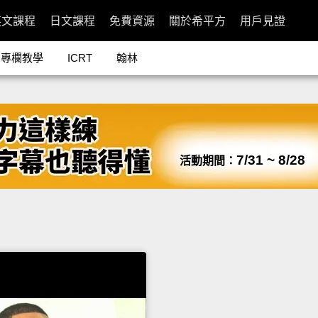
英文課程
日文課程
免費資源
關於希平方
用戶見證
專欄教學
ICRT
翰林
7/31 ~ 8/28
活動期間：