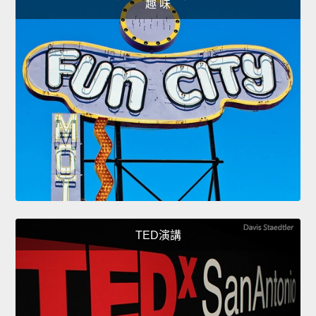
趣 味
TED演講