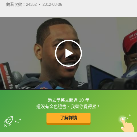
觀看次數：24352 •
2012-03-06
過去學英文超過 10 年
框選或點兩下字幕可以直接查字典喔！
還沒有金色證書，我替你覺得累！
了解詳情
英
中
收錄佳句
功能升級