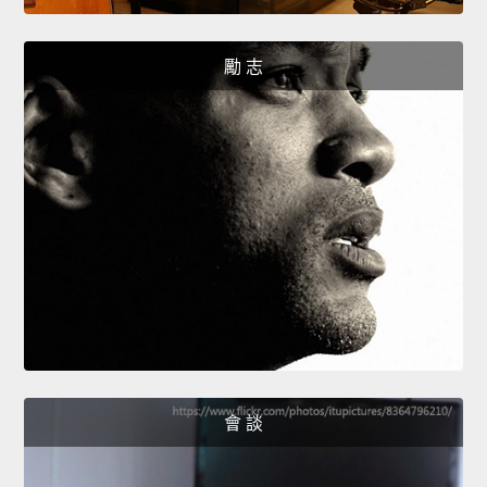
勵 志
會 談