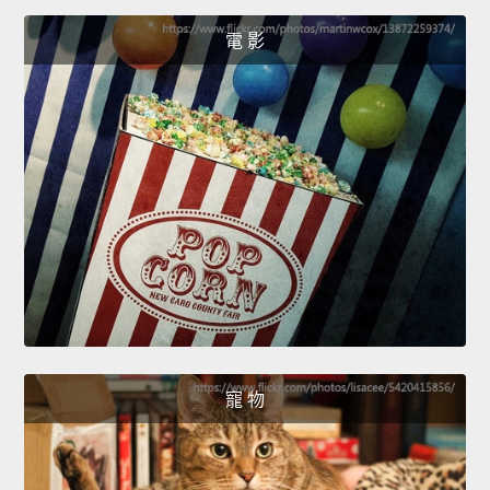
電 影
寵 物