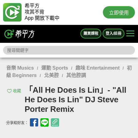
希平方
攻其不背
立即使用
App 開放下載中
購買課程
登入/註冊
音樂 Musics
運動 Sports
趣味 Entertainment
初
/
/
/
級 Beginners
北美腔
其他腔調
/
/
「All He Does Is Lin」- "All
收藏
He Does Is Lin" DJ Steve
Porter Remix
分享給好友：