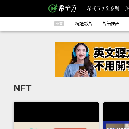
希式五次全系列
精選影片
片語俚語
英文
NFT