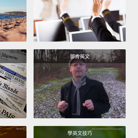
! I know!
Rug pull!
!我知道!是抽地毯!
ll
y wealthy investor in an NFT project"
鄧肯英文
「在 NFT 投入龐大資金的投資者」
像!
FP actually means Profile Picture.
Nancy, any
hts?
～PFP 其實是個人頭像的意思。Nancy 有什麼想法嗎？
學英文技巧
"Whale"?