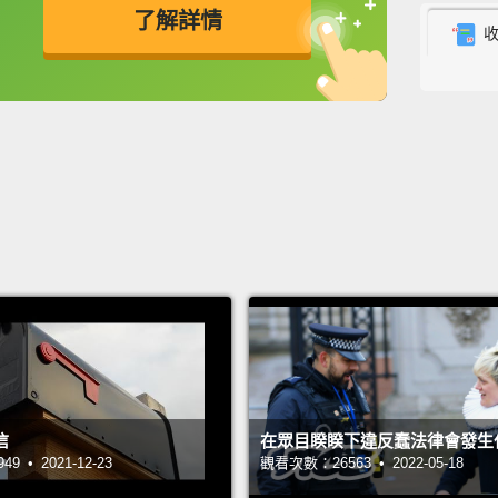
了解詳情
Check 
WAGMI
英
中
免費功能
功能升級
it's up
這週我
術語...
Rug 
NFT 
Fingers
NFT ir
準備好
Aping
信
在眾目睽睽下違反蠢法律會發生
梭哈!
 • 2021-12-23
觀看次數：26563 • 2022-05-18