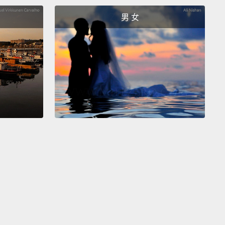
界上第一則推特!最近被鑄造成 NFT 販售，但究竟賣了
男 女
呢？答案最接近的人獲勝!Nancy 你的答案是？
I think...NT$100 million.
猜...1 億元？
y!
NT$25 million.
!我猜 2 千 5 佰萬!
swer was an incredible.
NT$89 million!
Nancy's
was closest,
she's the winner!
議，正確答案是 8 千 9 佰萬元!Nancy 的答案最接
是獲勝者!
all we have time for folks!
Thanks to our guests,
member...
"How you play the cards you're dealt is