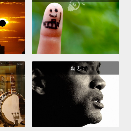
鯨魚？
!
勵 志
eans it's the end of the round,
and we finish on a
u know what that means?
Sudden Death!
結束啦!現在雙方是平手的狀態!你們知道這代表什麼
錯，現在要進入驟死賽!
 the world's first ever tweet.
It was sold recently as
.
But for how much?
Closest answer wins!
Nancy?