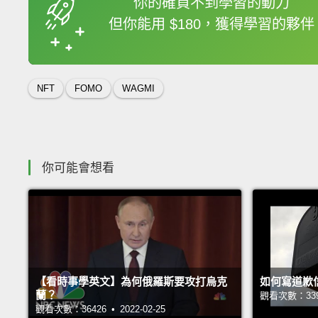
你的確買不到學習的動力
但你能用 $180，獲得學習的夥伴
收錄佳句
NFT
FOMO
WAGMI
你可能會想看
【看時事學英文】為何俄羅斯要攻打烏克
如何寫道歉
蘭？
觀看次數：33949
觀看次數：36426 • 2022-02-25