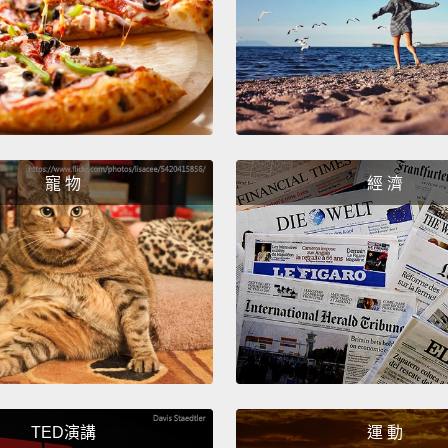
I know
我知道
Rug pu
抽地毯
"A ver
寵 物
經 濟
再來是
PFP!
個人頭
Ooo! P
thoug
噢～～
TED演講
運 動
Is it 