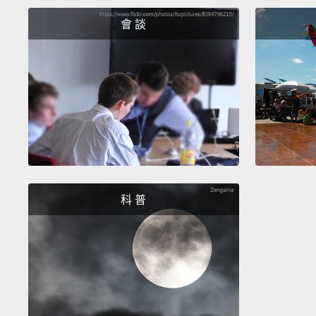
會 談
科 普