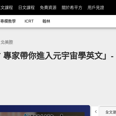
英文課程
日文課程
免費資源
關於希平方
用戶見證
專欄教學
ICRT
翰林
北美腔
T 專家帶你進入元宇宙學英文」- Engl
全文