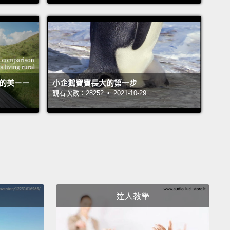
l Gonna Make It!"
都會成功的!」
活的美－－
小企鵝寶寶長大的第一步
I?
觀看次數：28252 • 2021-10-29
都會成功嗎？
I
會成功的
m where a creator abandons their project and
all the money"
達人教學
者在開始販售之後捲款潛逃的詐騙行為」