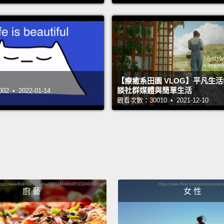
Aping
梭哈
"We Al
「我們
【療癒系田園 VLOG】平凡生
WAGM
談社群媒體與簡單生活
 • 2022-01-14
觀看次數：30010 • 2021-12-10
是我們
WAGM
我們都
"A sca
takes 
廚 藝
女 性
「創作