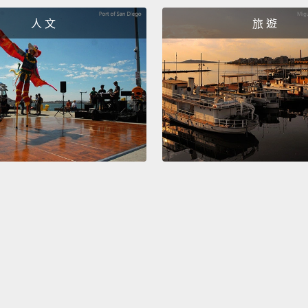
這是世
人 文
旅 遊
多少錢
Umm...
嗯...我
No wa
不可能吧
The an
guess 
超不可思
近，她
That's 
and re