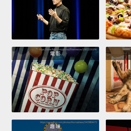
電 影
趣 味