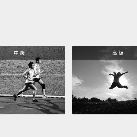
all tha
今天的
「手上
中 級
高 級