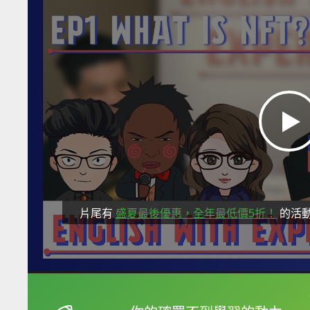
片尾有
盛夏最後優惠，全年最低價5折！
的活
框選或點兩下字幕可以