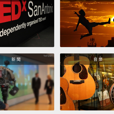
是不是
Whale
鯨魚
Yes!
太好了
新 聞
音 樂
That m
tie!
Yo
這回合
嗎？沒
This is
an NFT