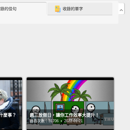
out our NFT terms...
Bullish.
Metadata.
Whale.
PFP.
收錄的佳句
收錄的單字
.
Aping.
Rug pull.
Phishing site.
FUD.
Contestants,
 to you to find those words.
們把「樂趣」放回「同質化」裡。來看看有哪些 NFT
Bullish。Metadata。Whale。PFP。WAGMI。Aping。
pull。Phishing site。FUD。今天的挑戰是誰能猜對最多
術語。
 on buzzers, here's your first clue...
"To buy an
responsibly, out of FOMO"
囉!第一題是...「因為害怕錯過，所以失心瘋買了 NFT」
!
什麼事？
週三放假日，讓你工作效率大提升！
觀看次數：31706 • 2022-01-21