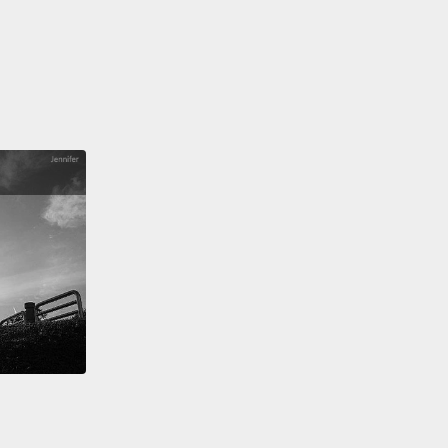
t matters."
Bye!
節目就到這邊啦!感謝今天的參賽來賓，然後別忘記...
的牌怎麼出，非常重要。」再見!