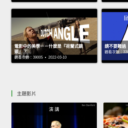
電影中的美學－－什麼是『荷蘭式鏡
請不要難過
頭』？
觀看次數：33002
觀看次數：39005 • 2022-03-10
主題影片
演 講