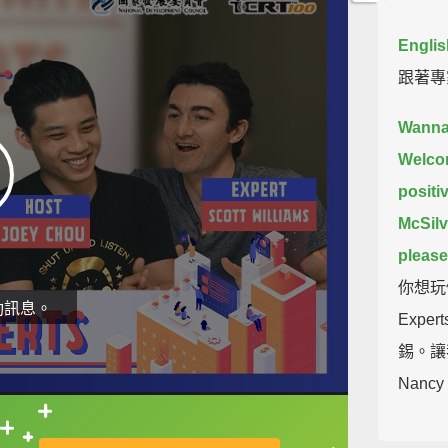
Englis
跟著專
Wanna
Welcom
positiv
McSilv
pleas
你想玩個
動訊息。
Exp
錫。讓
Nancy
This w
直接查字典喔！