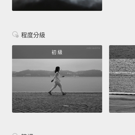
程度分級
初 級