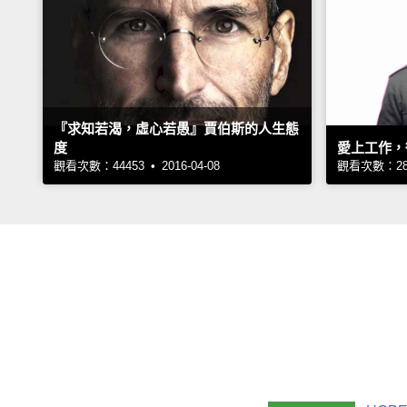
『求知若渴，虛心若愚』賈伯斯的人生態
度
愛上工作，
觀看次數：44453 • 2016-04-08
觀看次數：2885