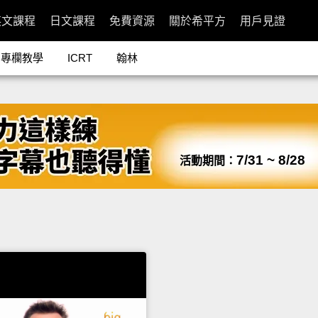
英文課程
日文課程
免費資源
關於希平方
用戶見證
專欄教學
ICRT
翰林
7/31 ~ 8/28
活動期間：