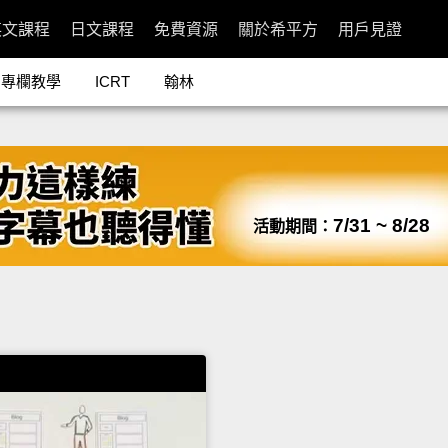
英文課程
日文課程
免費資源
關於希平方
用戶見證
專欄教學
ICRT
翰林
7/31 ~ 8/28
活動期間：