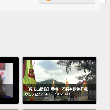
otographing the color blue; today, I'm looking for a
n shape.
One of my absolute go-to themes is
tions. I'm a huge fan of reflections in photography,
t's usually the first place I start.
If I can find
ions, I'm generally starting to get the ball rolling,
at's inspiring my next photo and my next photo.
去嘗試並且稍微繞回頭，所以當我旅行時，我現在試著
個主題。那麼，它可以是一個色彩。今天，我要拍藍
天，我要找尋一個特定的形狀。我絕對必拍的主題之一
。我是攝影中倒影的大粉絲，而那通常是我著手的第一
。如果我能找到倒影，我大致上就算開始著手進行了，
【週末出國趣】香港，不只有購物行程
出我下一張照片再下一張照片的靈感。
觀看次數：26968 • 2017-10-13
e have a photograph of the U.S. Capitol building