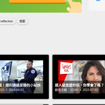
I'm ph
英
中
免費功能
功能升級
certai
reflec
reflection
倒影
and tha
reflect
and th
我傾向
找到一
色；今
是倒影
個地方
看！順利通過安檢的小祕訣
達人級旅遊妙招，你學會了嗎？
那激發
 • 2018-04-03
觀看次數：32045 • 2015-07-03
Here w