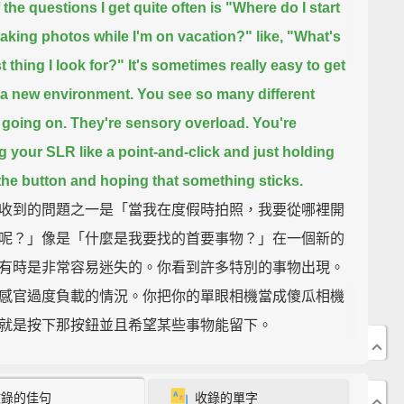
 the questions I get quite often is "Where do I start
aking photos while I'm on vacation?" like, "What's
st thing I look for?"
It's sometimes really easy to get
n a new environment. You see so many different
 going on. They're sensory overload.
You're
ng your SLR like a point-and-click and just holding
he button and hoping that something sticks.
收到的問題之一是「當我在度假時拍照，我要從哪裡開
呢？」像是「什麼是我要找的首要事物？」在一個新的
有時是非常容易迷失的。你看到許多特別的事物出現。
感官過度負載的情況。你把你的單眼相機當成傻瓜相機
就是按下那按鈕並且希望某些事物能留下。
to try and wind back a little bit, so when I travel, I'm
收錄的佳句
收錄的單字
ying to find a theme.
So, it could be a color. Today,