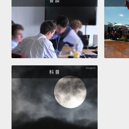
會 談
科 普