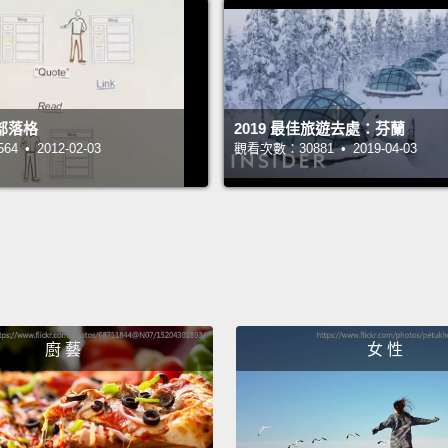
taken w
reflect
and th
day in
部落格
2019 最佳旅遊去處：芬蘭
captur
 • 2012-02-03
觀看次數：30881 • 2019-04-03
street,
nearby
這裡我
片。在
的就是
以我拍
廚 藝
女 性
捉，或
So it d
can be