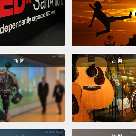
新 聞
音 樂