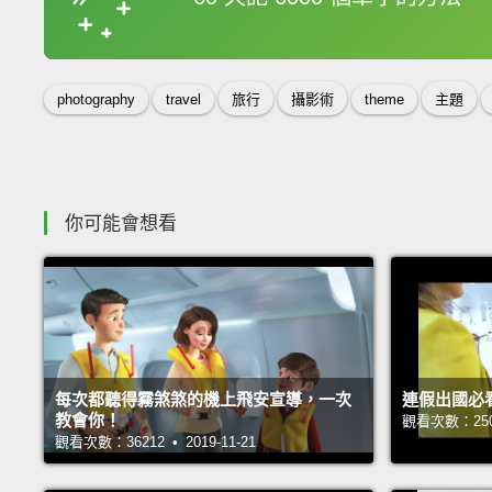
收錄佳句
photography
travel
旅行
攝影術
theme
主題
你可能會想看
每次都聽得霧煞煞的機上飛安宣導，一次
連假出國必
教會你！
觀看次數：25015
觀看次數：36212 • 2019-11-21