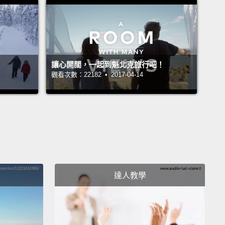
ith the reflection just after a slight rain.
Got the
ion of the Capitol dome there in their solar paneling,
at was really my theme for the day.
It was a very wet
 D.C., so lots of photos I found were able to be
讓心開闊，一起到魁北克旅行吧！
ed in reflections in puddles on the road or on the
觀看次數：22182 • 2017-04-14
or even shimmering of the glass of the building
.
們有張恰好在細雨過後美國國會大廈伴著倒影拍下的照
那拍到他們的太陽能板裡國會大廈圓頂的倒影，而那真
我的一日主題。那是個華盛頓特區非常潮濕的一天，所
下的許多照片都能夠在路上或街上的水坑倒影內被捕
達人教學
甚至在鄰近建築物玻璃的閃爍微光中捕捉。
oesn't need to be a reflection, it can be a color, it
 a shape, it can be anything you want.
But find