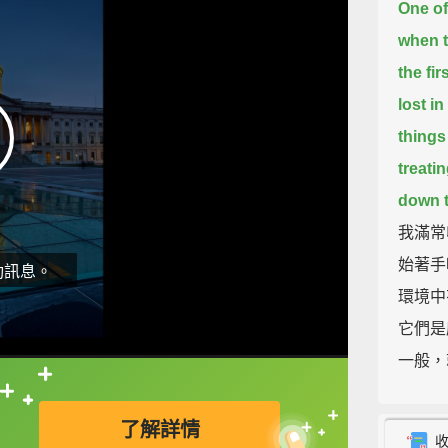
One of
when t
the fir
lost i
things
treati
down t
我滿常
始著手
動訊息。
環境中
它們是
一般，
直接查字典喔！
I tend 
了解詳情
now tr