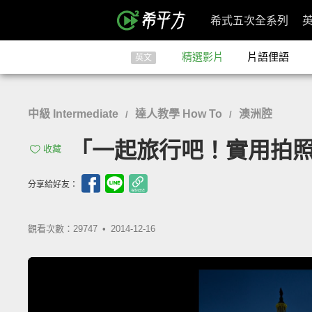
希式五次全系列
精選影片
片語俚語
英文
中級 Intermediate
達人教學 How To
澳洲腔
/
/
「一起旅行吧！實用拍照建議」- W
收藏
分享給好友：
觀看次數：29747 •
2014-12-16