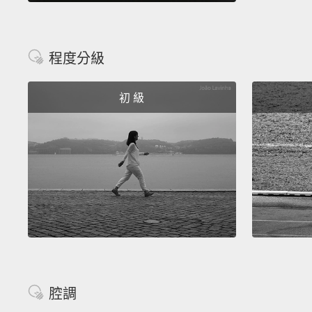
程度分級
初 級
腔調