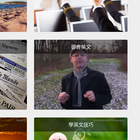
ing that ties in your photographs together, and
going to give you a place to start.
It's going to allow
be a lot more selective in your photos to make sure
very photo you take is worth taking.
鄧肯英文
題不一定得是倒影，它可以是個色彩、它可以是個形
可以是任何你想要的事物。但找到某樣在你的照片中串
起的事物，那會給你一個開始著手的地方。這將使你的
得更加講究，以確保你拍的每張照片都值得一拍。
學英文技巧