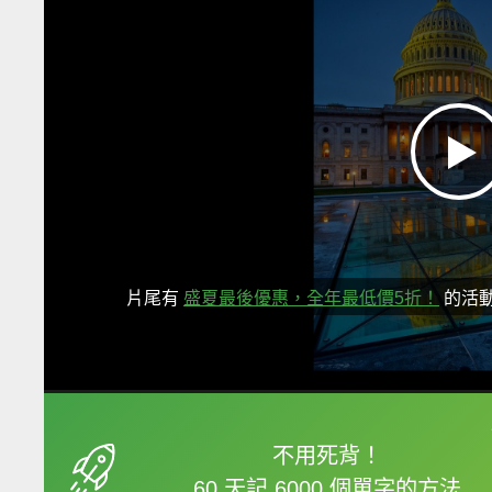
片尾有
盛夏最後優惠，全年最低價5折！
的活
框選或點兩下字幕可以
不用死背！
60 天記 6000 個單字的方法