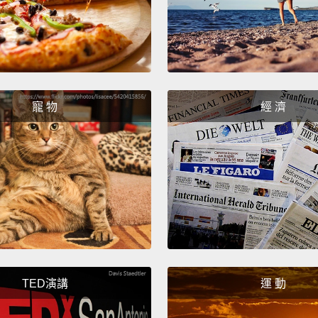
someth
that's 
it to 
that e
寵 物
經 濟
所以主
狀、它
聯在一
照片變
TED演講
運 動