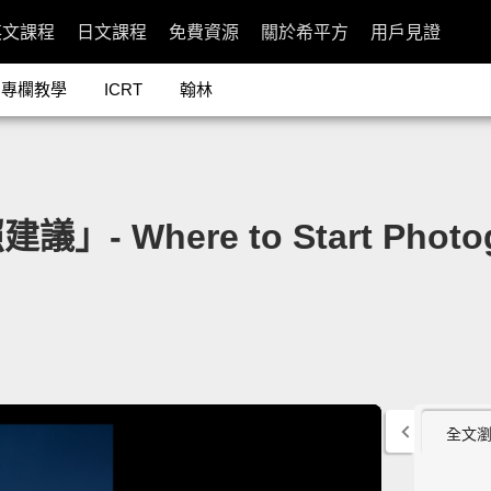
英文課程
日文課程
免費資源
關於希平方
用戶見證
專欄教學
ICRT
翰林
here to Start Photogra
全文