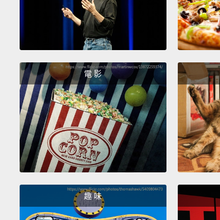
電 影
趣 味