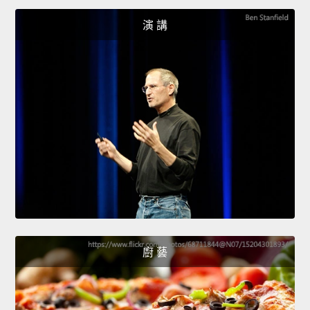
演 講
廚 藝