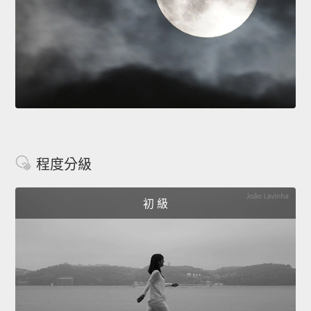
程度分級
初 級