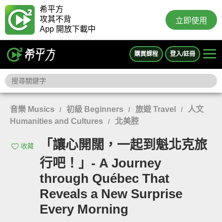
希平方
攻其不背
立即使用
App 開放下載中
購買課程
登入/註冊
音樂 Musics
初級 Beginners
旅遊 Travel
人文
/
/
/
Humanities and Cultures
北美腔
/
「讓心開闊，一起到魁北克旅
收藏
行吧！」- A Journey
through Québec That
Reveals a New Surprise
Every Morning