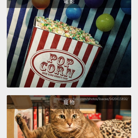
電 影
寵 物