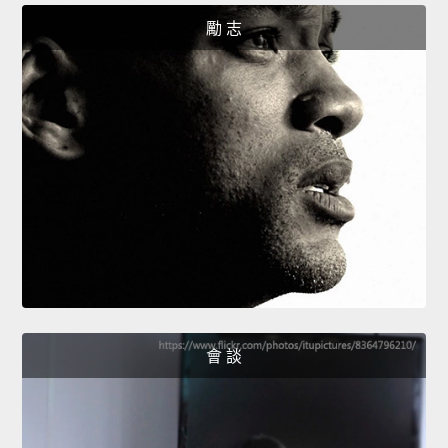
勵 志
會 談