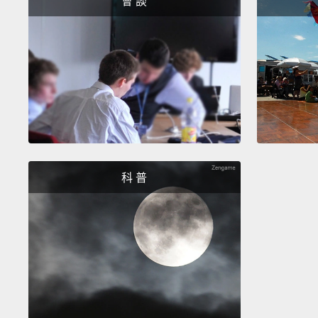
會 談
科 普