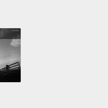
法國歷史及文學上數次扮演了舉足輕重的角色。
ns see it as their duty to enjoy life to its fullest.
The
ourg Gardens, with its Grand Bassin, fruit groves,
er 100 statues and fountains,
is the ideal place to
 deck chair and play the "Parisian at rest."
認為人們應當盡情享受人生。盧森堡公園中有座巨大水
有果林和超過 100 座的雕像和噴泉，很適合坐在一張躺
演一回「休憩中的巴黎人」。
g says Paris like the Eiffel Tower.
The Iron Lady can
 from all over the city.
However, nothing can
e you for the moment when you first stand at her
 the views from the top that you will hold dear for a
e.