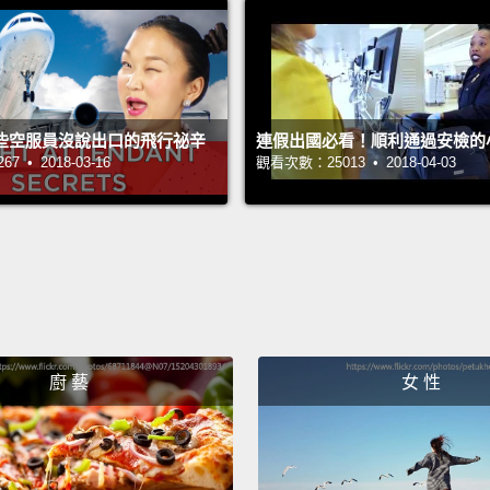
Paris 
法蘭西
與藝術
些空服員沒說出口的飛行祕辛
連假出國必看！順利通過安檢的
From t
 • 2018-03-16
觀看次數：25013 • 2018-04-03
mile-l
France
你可以
長達六
The Ar
center
廚 藝
女 性
views 
like a s
舊時拿