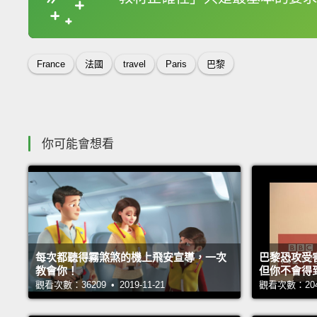
收錄佳句
France
法國
travel
Paris
巴黎
你可能會想看
每次都聽得霧煞煞的機上飛安宣導，一次
巴黎恐攻受
教會你！
但你不會得到
觀看次數：36209 • 2019-11-21
觀看次數：20470