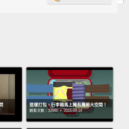
有「光明之城」的美稱，得自於造就許多創意思想的啟
。從那時起，這把光明之火就不曾熄滅過，每年吸引四
萬名遊客，使巴黎成為全世界最受遊客歡迎的城市。
s a city easily explored by metro, taxi, and bicycle,
r charms are best found on foot.
Her attractions are
ar apart.
And in between? Well, merely walking her
s is to wander through picture postcards.
輕輕鬆鬆搭乘地鐵、計程車或騎腳踏車探索巴黎這個城
想發現她的魅力，徒步旅行是最棒的。巴黎的各個景點
不遠。那景點跟景點之間呢？其實，僅僅走在巴黎街
是在漫遊巴黎明信片上的美好風景圖。
問
這樣打包，行李箱馬上擁有魔術大空間！
觀看次數：33980 • 2015-08-14
gine room of Paris is Ile-de-France.
This modern
s district, filled with light and art,
is testimony that