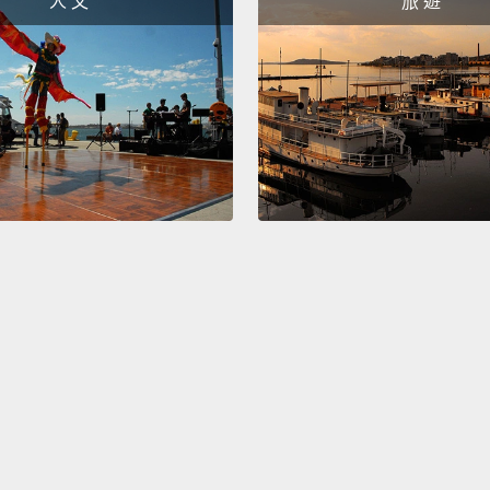
人 文
旅 遊
Pompi
in Eur
design
離羅浮
的當代
究竟出
Notre-
natural
Gothic
gargoy
defini
聖母院
代表性