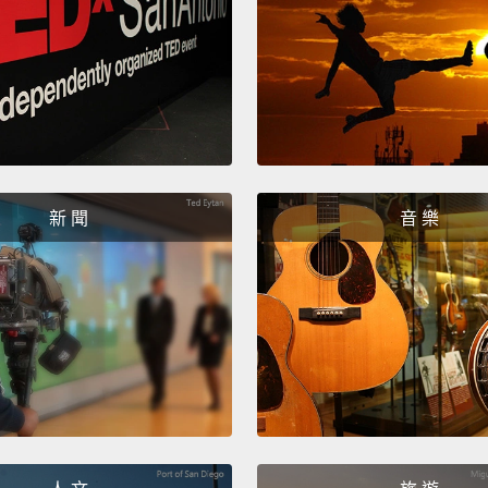
Just a
house 
palace
the wo
reside
warned
新 聞
音 樂
antiqui
再多往
宮。羅
的藝術
麗莎》
醒，羅
不完的
Not fa