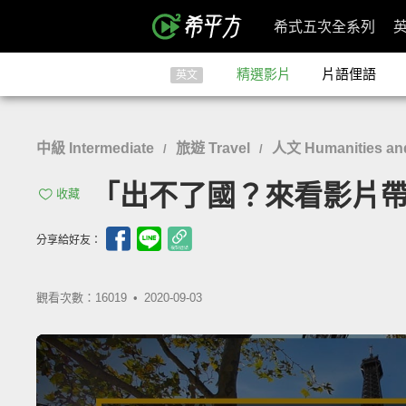
希式五次全系列
精選影片
片語俚語
英文
中級 Intermediate
旅遊 Travel
人文 Humanities and
/
/
「出不了國？來看影片帶你走遍浪漫
收藏
分享給好友：
觀看次數：16019 •
2020-09-03