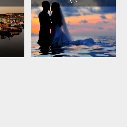
男 女
dou,
displaying the largest collection of modern art
ope.
Parisians are still debating whether this radical
 is the vision of a madman or a genius.
宮不遠處，佇立著龐畢度藝術中心，這是歐洲最具規模
藝術作品展館。巴黎人至今仍爭論著此展館的極端設計
自瘋子還是天才之手。
Dame Cathedral is situated on Ile de la Cite, a
 island in the River Seine.
Completed in 1345, this
 masterpiece, with her flying buttresses and
les,
has played center stage to some of the
ng moments of French history and literature.
位於西堤島－－塞納河中的一座天然島嶼。這座哥德式
建築於 1345 年完工，以飛扶壁、滴水獸等設計作為特