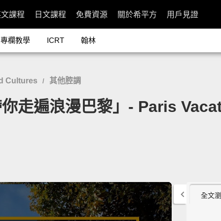
英文課程
日文課程
免費資源
關於希平方
用戶見證
專欄教學
ICRT
翰林
 Cultures
其他腔調
/
巴黎」- Paris Vacation Tr
全文