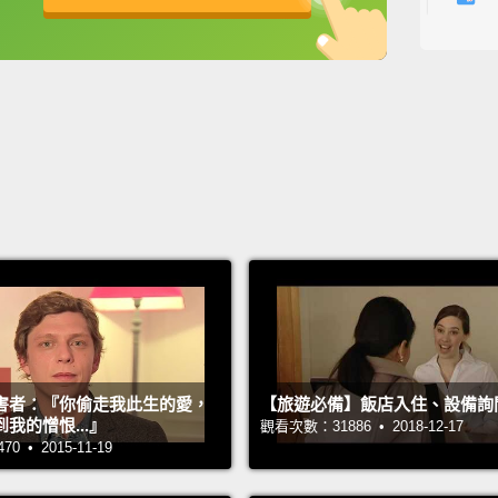
巴黎素
英
中
免費功能
功能升級
蒙時期
千兩百
Paris i
but he
never f
street
你可以
市，但
離得都
頭，就
害者：『你偷走我此生的愛，
【旅遊必備】飯店入住、設備詢
我的憎恨...』
觀看次數：31886 • 2018-12-17
The en
 • 2015-11-19
busines