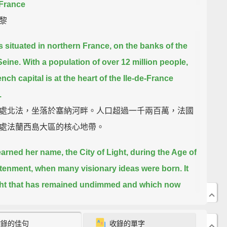
 France
黎
is situated in northern France, on the banks of the
Seine.
With a population of over 12 million people,
nch capital is at the heart of the Ile-de-France
.
處北法，坐落於塞納河畔。人口超過一千兩百萬，法國
處法蘭西島大區的核心地帶。
earned her name, the City of Light, during the Age of
tenment,
when many visionary ideas were born.
It
ight that has remained undimmed and which now
s 42 million visitors a year,
making Paris the most
 city in all the world.
收錄的佳句
收錄的單字