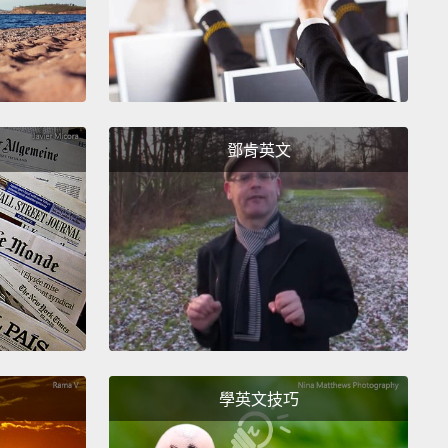
臨下俯視如星一般呈放射狀的十二條大道。
he Arc de Triomphe, the Champs-Elysees
ues along the Historic Axis.
This grand avenue is
Parisians come to dine, shop, enjoy the theater,
鄧肯英文
celebrate life.
以沿著歷史軸線一路從凱旋門走上宏偉的香榭麗舍大
裡是巴黎人吃飯、購物、觀賞戲劇、讚頌生命的地方。
lly opening into formal gardens and majestic
ngs,
the Champs-Elysees emerges into the largest
 in Paris, the Place de la Concorde.
榭麗舍大道前進，莊重的花園和雄偉的建築將慢慢映入
學英文技巧
這是巴黎最大的廣場－－協和廣場。