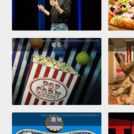
電 影
趣 味