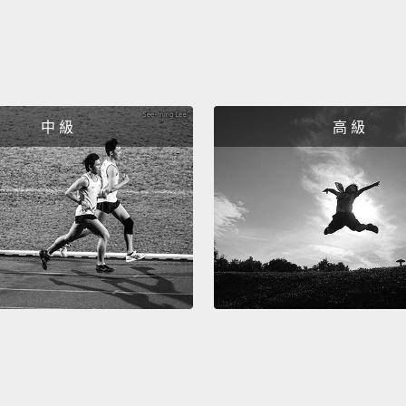
色，在
Parisia
Luxemb
and ov
中 級
高 級
grab a
巴黎人
池，還
椅上扮
Nothin
be seen
prepar
feet,
or
lifetim