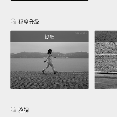
程度分級
初 級
腔調