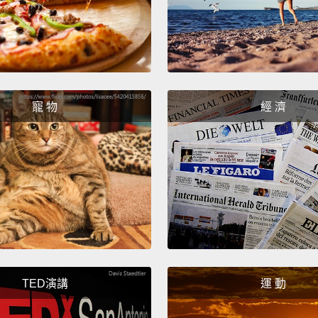
能居高
From t
contin
where 
寵 物
經 濟
and to 
你也可
道。這
Gradua
buildi
square
順著香
TED演講
運 動
眼簾，