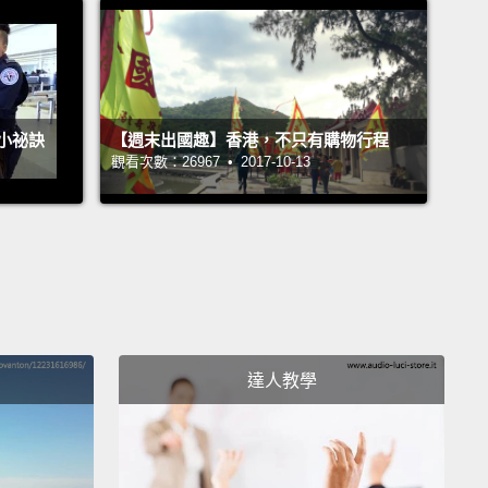
is designed for living even when at work.
島大區是巴黎的引擎艙。這是個現代商業區，充滿燈光
，在在證明了巴黎的存在是為了生活，而非工作。
小祕訣
【週末出國趣】香港，不只有購物行程
he futuristic Grande Arche at Ile-de-France,
the six-
觀看次數：26967 • 2017-10-13
ong Historic Axis of Paris leads us back into
's grand past.
走進法蘭西島大區中充滿未來主義色彩的新凱旋門，讓
英里的巴黎歷史長廊將我們帶回法國過去的光輝歲月。
c de Triomphe, built by Napoleon, rises from the
 of Place Charles de Gaulle
and offers commanding
達人教學
of the 12 grand avenues, which radiate outwards
tar.
破崙下令興建的凱旋門則矗立於戴高樂廣場，遊客在此