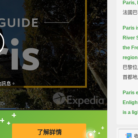
Paris,
法國巴
Paris 
River 
the Fre
region
巴黎位
首都地
動訊息。
Paris 
Enligh
is a l
attract
直接查字典喔！
了解詳情
visited