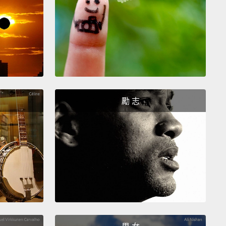
 short stroll away is the world's greatest treasure
of art, the Musee du Louvre.
Once a 14th-century
, today the Louvre is the most-visited art gallery in
rld.
With over 35,000 artworks, her most famous
nts are the Mona Lisa and the Venus de Milo.
But be
, this collection of priceless artworks and
勵 志
ties
is simply too vast to explore in just one day.
前走幾步路，就能抵達世界上最大的藝術寶庫－－羅浮
浮宮在 14 世紀曾為宮殿，如今是全世界參觀人數最多
館。收藏有超過 3,5000 件藝術藏品，其中又以《蒙娜
畫作和《米羅的維納斯》雕像最為人所知。但別說沒提
浮宮收藏了太多珍貴的藝術作品和古董，一天時間是看
。
r from the Musee du Louvre stands the Centre