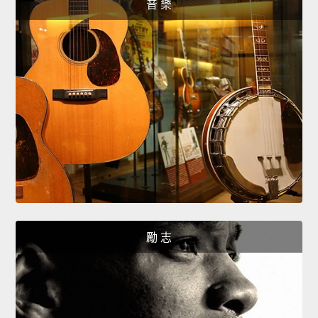
音 樂
勵 志