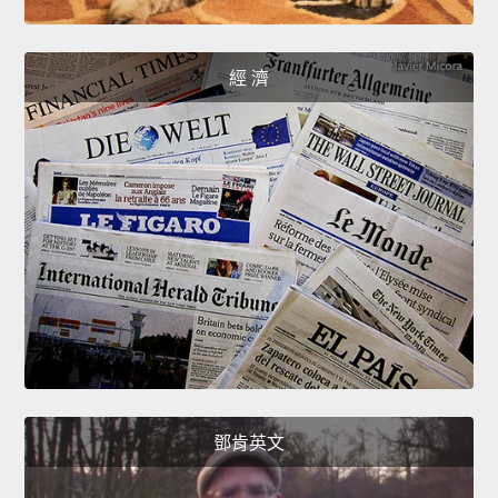
經 濟
鄧肯英文