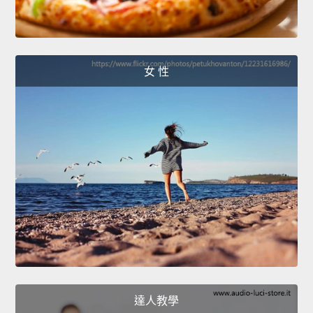
女 性
達人教學