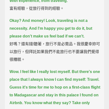
With experience, from traveling.
富有經驗，從旅行得到的經驗。
Okay? And money!
Look, traveling is not a
necessity.
And I'm happy you get to do it, but
please don't make us feel bad if we can't.
好嗎？還有錢!聽著，旅行不是必需品。我很慶幸妳可
以旅行，但拜託如果我們不能旅行也不要讓我們覺得
很糟糕。
Wow.
I feel like I really lost myself.
But there's one
place that I always know I can find myself:
Travel.
Guess it's time for me to hop on a first-class flight
to Madagascar and stay in this palace I found on
Airbnb.
You know what they say?
Take only