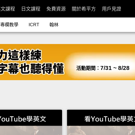
英文課程
日文課程
免費資源
關於希平方
用戶見證
專欄教學
ICRT
翰林
7/31 ~ 8/28
活動期間：