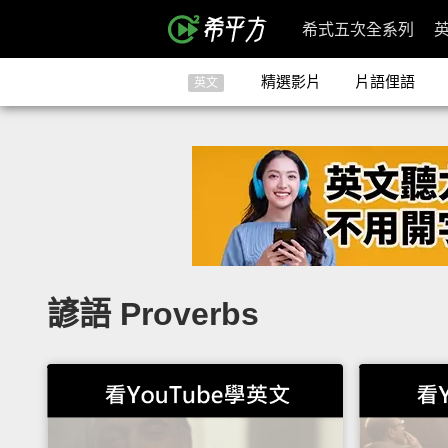
希式五次全系列
精選影片
片語俚語
英文
諺語 Proverbs