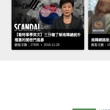
【看時事學英文】三分鐘了解南韓總統朴
槿惠的閨密門風暴
南韓網路新
觀看次數：27695 • 2016-11-29
觀看次數：1910