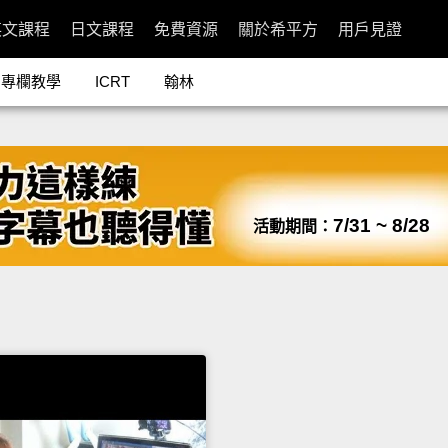
英文課程
日文課程
免費資源
關於希平方
用戶見證
專欄教學
ICRT
翰林
7/31 ~ 8/28
活動期間：