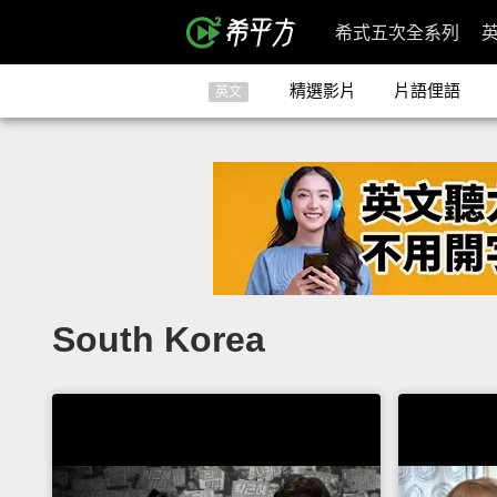
希式五次全系列
精選影片
片語俚語
英文
South Korea