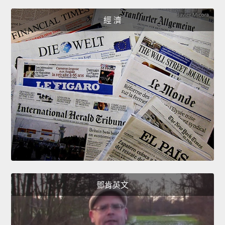
經 濟
鄧肯英文