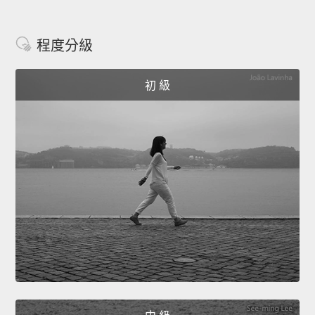
程度分級
初 級