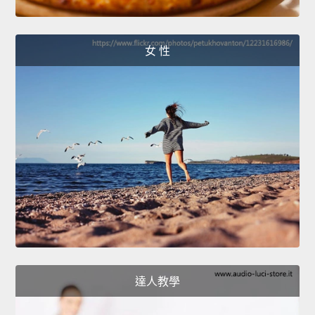
女 性
達人教學