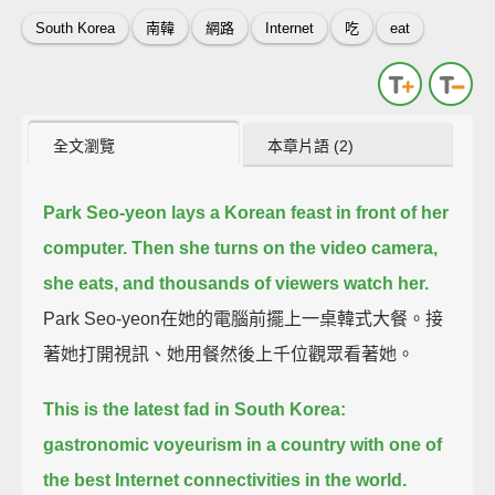
South Korea
南韓
網路
Internet
吃
eat
全文瀏覽
本章片語 (2)
Park Seo-yeon lays a Korean feast in front of her
computer.
Then she turns on the video camera,
she eats, and thousands of viewers watch her.
Park Seo-yeon在她的電腦前擺上一桌韓式大餐。接
著她打開視訊、她用餐然後上千位觀眾看著她。
This is the latest fad in South Korea:
gastronomic voyeurism in a country with one of
the best Internet connectivities in the world.