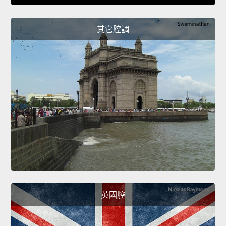
其它腔調
英國腔