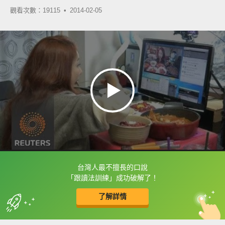
觀看次數：19115 •
2014-02-05
台灣人最不擅長的口說
框選或點兩下字幕可以直接查字典喔！
「跟讀法訓練」成功破解了！
了解詳情
英
中
收錄佳句
功能升級