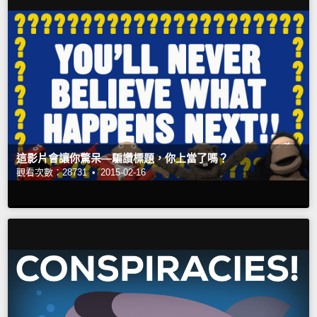
這影片會讓你驚呆—騙讚標題，你上當了嗎？
觀看次數：28731 •
2015-02-16