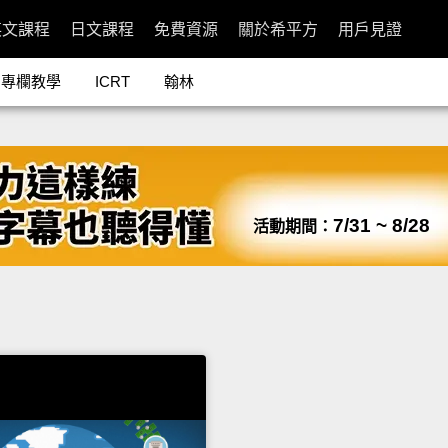
英文課程
日文課程
免費資源
關於希平方
用戶見證
專欄教學
ICRT
翰林
7/31 ~ 8/28
活動期間：