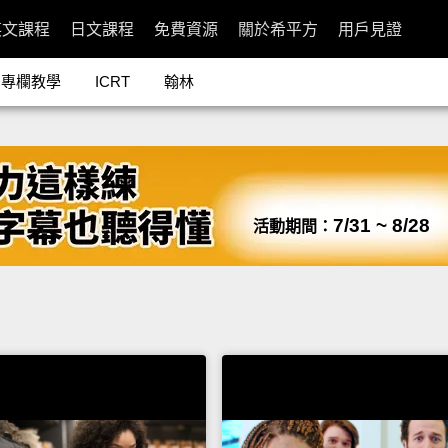
英文課程
日文課程
免費資源
關於希平方
用戶見證
專欄教學
ICRT
翰林
7/31 ~ 8/28
活動期間：