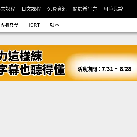
英文課程
日文課程
免費資源
關於希平方
用戶見證
專欄教學
ICRT
翰林
7/31 ~ 8/28
活動期間：