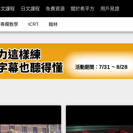
英文課程
日文課程
免費資源
關於希平方
用戶見證
專欄教學
ICRT
翰林
7/31 ~ 8/28
活動期間：