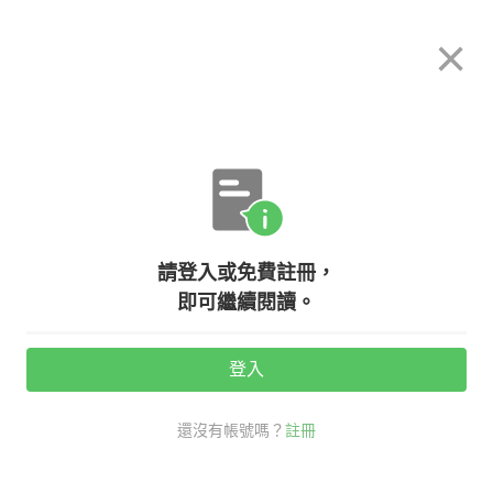
希平方
×
攻其不背
立即使用
App 開放下載中
購買課程
登入/註冊
英文專欄教學
請登入或免費註冊，
天『雞』不可洩漏！『雞翅』、『雞
即可繼續閱讀。
胸』的英文怎麼說？
登入
活動期間：
7/31 ~ 8/28
還沒有帳號嗎？
註冊
生活英文
多益大補帖
雞翅 英文