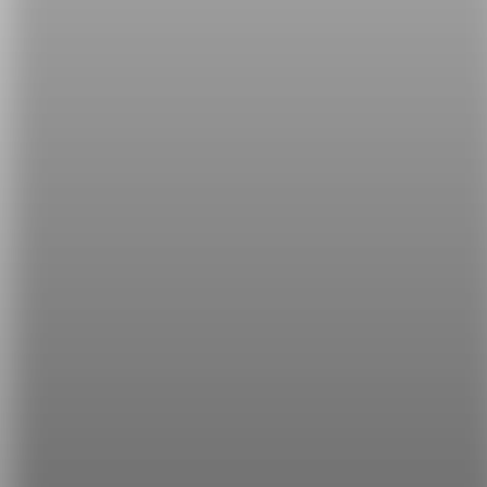
這樣跟老闆說：
Could you give me all chicken breasts, and no
wings?
（你可以全給我雞胸，不要雞翅嗎？）
希平方
學英文的新希望
HOPE English 希平方學英文